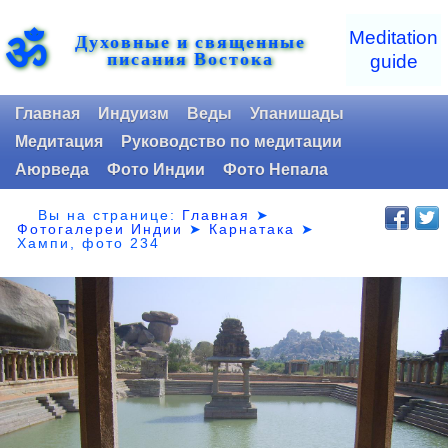
ॐ
Meditation
Духовные и священные
писания Востока
guide
Главная
Индуизм
Веды
Упанишады
Медитация
Руководство по медитации
Аюрведа
Фото Индии
Фото Непала
Вы на странице:
Главная
➤
Фотогалереи Индии
➤
Карнатака
➤
Хампи, фото 234