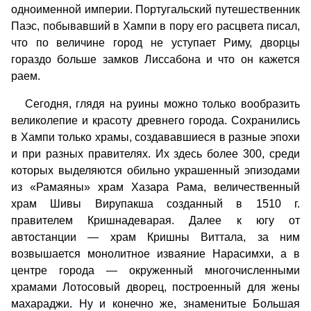
одноименной империи. Португальский путешественник
Паэс, побывавший в Хампи в пору его расцвета писал,
что по величине город не уступает Риму, дворцы
гораздо больше замков Лиссабона и что он кажется
раем.
Сегодня, глядя на руины можно только вообразить
великолепие и красоту древнего города. Сохранились
в Хампи только храмы, создававшиеся в разные эпохи
и при разных правителях. Их здесь более 300, среди
которых выделяются обильно украшенный эпизодами
из «Рамаяны» храм Хазара Рама, величественный
храм Шивы Вирупакша созданный в 1510 г.
правителем Кришнадеварая. Далее к югу от
автостанции — храм Кришны Виттала, за ним
возвышается монолитное изваяние Нарасимхи, а в
центре города — окруженный многочисленными
храмами Лотосовый дворец, построенный для жены
махараджи. Ну и конечно же, знаменитые Большая