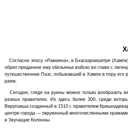
Х
Согласно эпосу «Рамаяна», в Бхаскаракшетре (Хампи) 
обрел преданное ему обезьянье войско во главе с леге
путешественник Паэс, побывавший в Хампи в пору его ра
раем.
Сегодня, глядя на руины можно только вообразить вел
разных правителях. Их здесь более 300, среди кот
Вирупакша созданный в 1510 г. правителем Кришнадевар
центре города — окруженный многочисленными храмами 
и Звучащие Колонны.