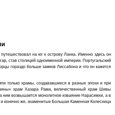
ии
путешествовал на юг к острову Ланка. Именно здесь он
гар, став столицей одноименной империи. Португальский
ворцы гораздо больше замков Лиссабона и что он кажется
мпи только храмы, создававшиеся в разные эпохи и при
маяны» храм Хазара Рама, величественный храм Шивы
за ним возвышается монолитное изваяние Нарасимхи, а в
 и конечно же, знаменитые Большая Каменная Колесница