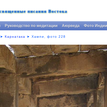
 священные писания Востока
я
Руководство по медитации
Аюрведа
Фото Инди
➤
Карнатака
➤
Хампи, фото 228