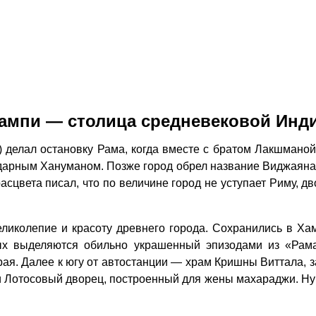
ампи — столица средневековой Инд
делал остановку Рама, когда вместе с братом Лакшманой 
ндарным Хануманом. Позже город обрел название Виджаяна
сцвета писал, что по величине город не уступает Риму, д
иколепие и красоту древнего города. Сохранились в Ха
орых выделяются обильно украшенный эпизодами из «Ра
ая. Далее к югу от автостанции — храм Кришны Виттала, 
Лотосовый дворец, построенный для жены махараджи. Ну