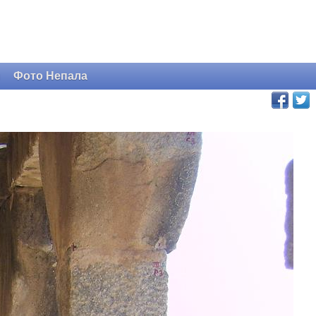
и
Фото Непала