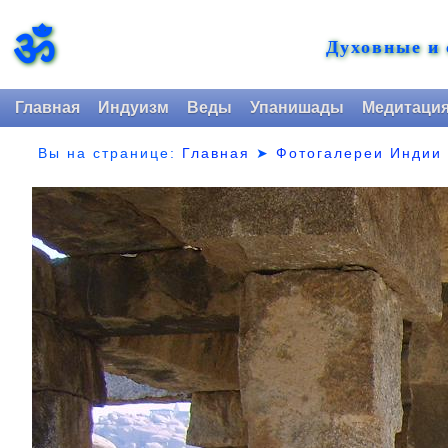
ॐ
Духовные и
Главная
Индуизм
Веды
Упанишады
Медитаци
Вы на странице:
Главная
➤
Фотогалереи Индии