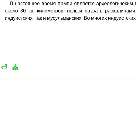
В настоящее время Хампи является археологичеким п
около 30 кв. километров, нельзя назвать развалинам
индуистских, так и мусульманских. Во многих индуистски
⏎
⛪