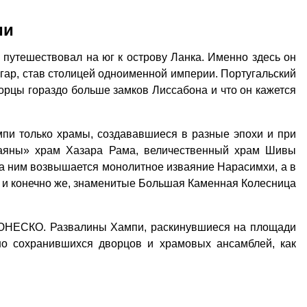
ии
путешествовал на юг к острову Ланка. Именно здесь он
гар, став столицей одноименной империи. Португальский
ворцы гораздо больше замков Лиссабона и что он кажется
мпи только храмы, создававшиеся в разные эпохи и при
маяны» храм Хазара Рама, величественный храм Шивы
за ним возвышается монолитное изваяние Нарасимхи, а в
 и конечно же, знаменитые Большая Каменная Колесница
 ЮНЕСКО. Развалины Хампи, раскинувшиеся на площади
сно сохранившихся дворцов и храмовых ансамблей, как