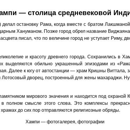
ампи — столица средневековой Инд
делал остановку Рама, когда вместе с братом Лакшманой 
ндарным Хануманом. Позже город обрел название Виджаяна
сцвета писал, что по величине город не уступает Риму, д
иколепие и красоту древнего города. Сохранились в Ха
орых выделяются обильно украшенный эпизодами из «Ра
ая. Далее к югу от автостанции — храм Кришны Виттала, 
Лотосовый дворец, построенный для жены махараджи. Ну
амятником мирового значения и находится под охраной
и в полном смысле этого слова. Это комплексы прекра
х храмах до сих пор отправляются религиозные обряды.
Хампи — фотогалерея, фотографии