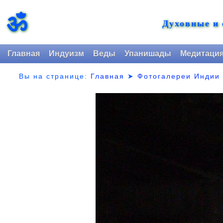
ॐ
Духовные и
Главная
Индуизм
Веды
Упанишады
Медитаци
Вы на странице:
Главная
➤
Фотогалереи Индии