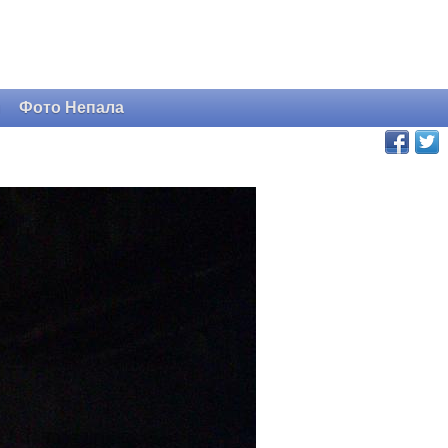
и
Фото Непала