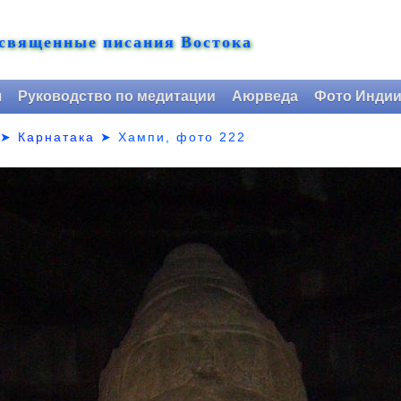
 священные писания Востока
я
Руководство по медитации
Аюрведа
Фото Инди
➤
Карнатака
➤
Хампи, фото 222