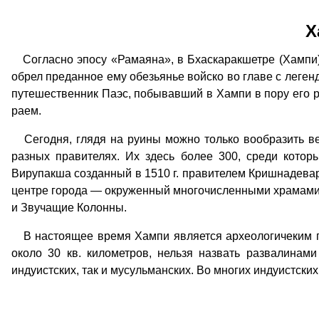
Х
Согласно эпосу «Рамаяна», в Бхаскаракшетре (Хампи) 
обрел преданное ему обезьянье войско во главе с леге
путешественник Паэс, побывавший в Хампи в пору его ра
раем.
Сегодня, глядя на руины можно только вообразить вел
разных правителях. Их здесь более 300, среди кот
Вирупакша созданный в 1510 г. правителем Кришнадевар
центре города — окруженный многочисленными храмами 
и Звучащие Колонны.
В настоящее время Хампи является археологичеким п
около 30 кв. километров, нельзя назвать развалинам
индуистских, так и мусульманских. Во многих индуистски