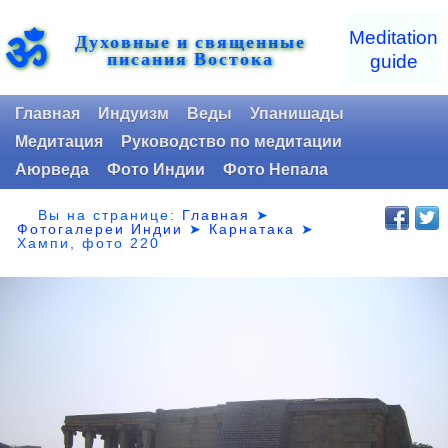
ॐ
Meditation
Духовные и священные
писания Востока
guide
Главная
Индуизм
Веды
Упанишады
Медитация
Руководство по медитации
Аюрведа
Фото Индии
Фото Непала
Вы на странице:
Главная
➤
Фотогалереи Индии
➤
Карнатака
➤
Хампи, фото 220