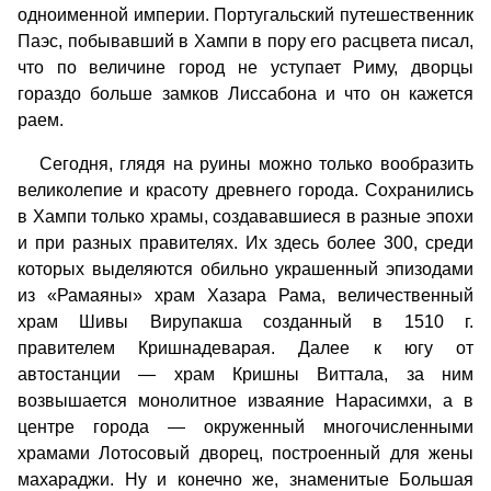
одноименной империи. Португальский путешественник
Паэс, побывавший в Хампи в пору его расцвета писал,
что по величине город не уступает Риму, дворцы
гораздо больше замков Лиссабона и что он кажется
раем.
Сегодня, глядя на руины можно только вообразить
великолепие и красоту древнего города. Сохранились
в Хампи только храмы, создававшиеся в разные эпохи
и при разных правителях. Их здесь более 300, среди
которых выделяются обильно украшенный эпизодами
из «Рамаяны» храм Хазара Рама, величественный
храм Шивы Вирупакша созданный в 1510 г.
правителем Кришнадеварая. Далее к югу от
автостанции — храм Кришны Виттала, за ним
возвышается монолитное изваяние Нарасимхи, а в
центре города — окруженный многочисленными
храмами Лотосовый дворец, построенный для жены
махараджи. Ну и конечно же, знаменитые Большая