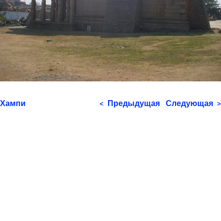
Хампи
Предыдущая
Следующая
<
>