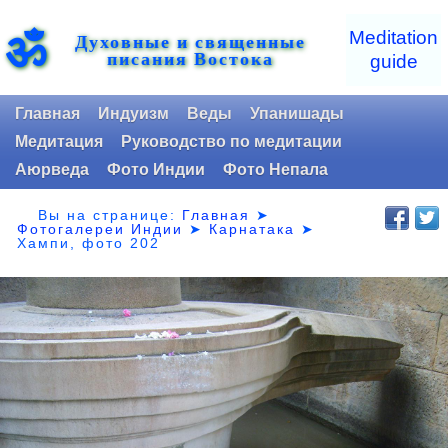
ॐ
Meditation
Духовные и священные
писания Востока
guide
Главная
Индуизм
Веды
Упанишады
Медитация
Руководство по медитации
Аюрведа
Фото Индии
Фото Непала
Вы на странице:
Главная
➤
Фотогалереи Индии
➤
Карнатака
➤
Хампи, фото 202