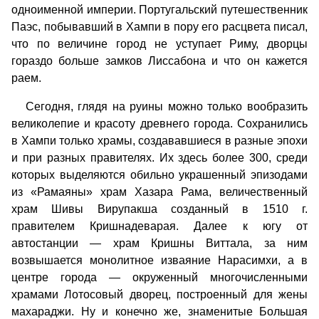
одноименной империи. Португальский путешественник
Паэс, побывавший в Хампи в пору его расцвета писал,
что по величине город не уступает Риму, дворцы
гораздо больше замков Лиссабона и что он кажется
раем.
Сегодня, глядя на руины можно только вообразить
великолепие и красоту древнего города. Сохранились
в Хампи только храмы, создававшиеся в разные эпохи
и при разных правителях. Их здесь более 300, среди
которых выделяются обильно украшенный эпизодами
из «Рамаяны» храм Хазара Рама, величественный
храм Шивы Вирупакша созданный в 1510 г.
правителем Кришнадеварая. Далее к югу от
автостанции — храм Кришны Виттала, за ним
возвышается монолитное изваяние Нарасимхи, а в
центре города — окруженный многочисленными
храмами Лотосовый дворец, построенный для жены
махараджи. Ну и конечно же, знаменитые Большая