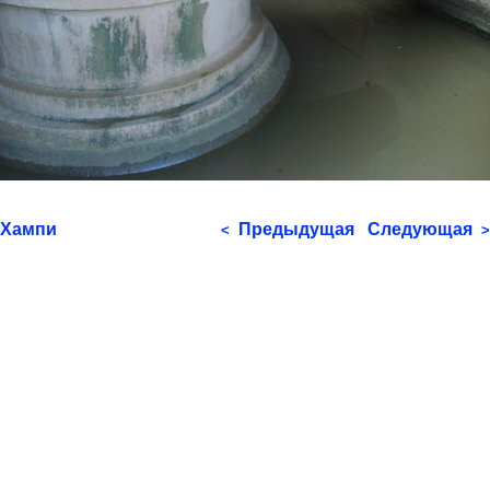
Хампи
Предыдущая
Следующая
<
>