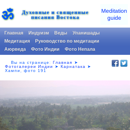
ॐ
Meditation
Духовные и священные
писания Востока
guide
Главная
Индуизм
Веды
Упанишады
Медитация
Руководство по медитации
Аюрведа
Фото Индии
Фото Непала
Вы на странице:
Главная
➤
Фотогалереи Индии
➤
Карнатака
➤
Хампи, фото 191