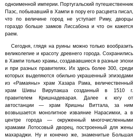
одноименной империи. Португальский путешественник
Паэс, побывавший в Хампи в пору его расцвета писал,
что по величине город не уступает Риму, дворцы
гораздо больше замков Лиссабона и что он кажется
раем.
Сегодня, глядя на руины можно только вообразить
великолепие и красоту древнего города. Сохранились
в Хампи только храмы, создававшиеся в разные эпохи
и при разных правителях. Их здесь более 300, среди
которых выделяются обильно украшенный эпизодами
из «Рамаяны» храм Хазара Рама, величественный
храм Шивы Вирупакша созданный в 1510 г.
правителем Кришнадеварая. Далее к югу от
автостанции — храм Кришны Виттала, за ним
возвышается монолитное изваяние Нарасимхи, а в
центре города — окруженный многочисленными
храмами Лотосовый дворец, построенный для жены
махараджи. Ну и конечно же, знаменитые Большая