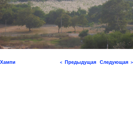
Хампи
Предыдущая
Следующая
<
>