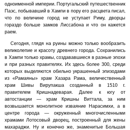
одноименной империи. Португальский путешественник
Паэс, побывавший в Хампи в пору его расцвета писал,
что по величине город не уступает Риму, дворцы
гораздо больше замков Лиссабона и что он кажется
раем.
Сегодня, глядя на руины можно только вообразить
великолепие и красоту древнего города. Сохранились
в Хампи только храмы, создававшиеся в разные эпохи
и при разных правителях. Их здесь более 300, среди
которых выделяются обильно украшенный эпизодами
из «Рамаяны» храм Хазара Рама, величественный
храм Шивы Вирупакша созданный в 1510 г.
правителем Кришнадеварая. Далее к югу от
автостанции — храм Кришны Виттала, за ним
возвышается монолитное изваяние Нарасимхи, а в
центре города — окруженный многочисленными
храмами Лотосовый дворец, построенный для жены
махараджи. Ну и конечно же, знаменитые Большая