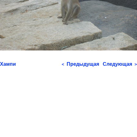
Хампи
Предыдущая
Следующая
<
>