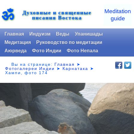
ॐ
Meditation
Духовные и священные
писания Востока
guide
Главная
Индуизм
Веды
Упанишады
Медитация
Руководство по медитации
Аюрведа
Фото Индии
Фото Непала
Вы на странице:
Главная
➤
Фотогалереи Индии
➤
Карнатака
➤
Хампи, фото 174