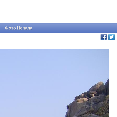
и
Фото Непала