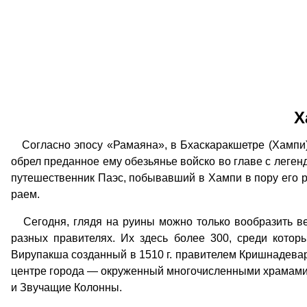
Х
Согласно эпосу «Рамаяна», в Бхаскаракшетре (Хампи) 
обрел преданное ему обезьянье войско во главе с леге
путешественник Паэс, побывавший в Хампи в пору его ра
раем.
Сегодня, глядя на руины можно только вообразить вел
разных правителях. Их здесь более 300, среди кот
Вирупакша созданный в 1510 г. правителем Кришнадевар
центре города — окруженный многочисленными храмами 
и Звучащие Колонны.