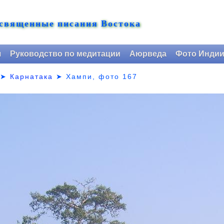
 священные писания Востока
я
Руководство по медитации
Аюрведа
Фото Инди
➤
Карнатака
➤
Хампи, фото 167