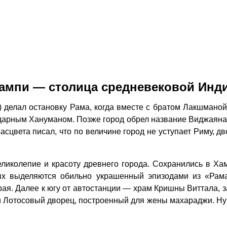
ампи — столица средневековой Инд
делал остановку Рама, когда вместе с братом Лакшманой 
ндарным Хануманом. Позже город обрел название Виджаяна
сцвета писал, что по величине город не уступает Риму, д
иколепие и красоту древнего города. Сохранились в Ха
орых выделяются обильно украшенный эпизодами из «Ра
ая. Далее к югу от автостанции — храм Кришны Виттала, 
Лотосовый дворец, построенный для жены махараджи. Ну