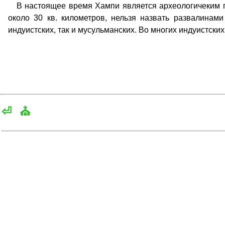
В настоящее время Хампи является археологичеким п
около 30 кв. километров, нельзя назвать развалинам
индуистских, так и мусульманских. Во многих индуистски
⏎
⛪