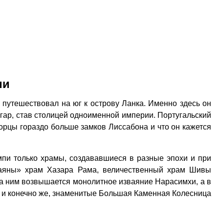
ии
путешествовал на юг к острову Ланка. Именно здесь он
гар, став столицей одноименной империи. Португальский
ворцы гораздо больше замков Лиссабона и что он кажется
мпи только храмы, создававшиеся в разные эпохи и при
маяны» храм Хазара Рама, величественный храм Шивы
за ним возвышается монолитное изваяние Нарасимхи, а в
 и конечно же, знаменитые Большая Каменная Колесница