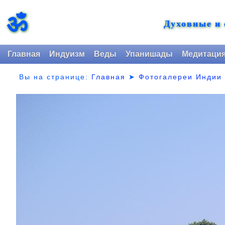
ॐ
Духовные и
Главная
Индуизм
Веды
Упанишады
Медитаци
Вы на странице:
Главная
➤
Фотогалереи Индии