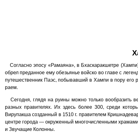
Х
Согласно эпосу «Рамаяна», в Бхаскаракшетре (Хампи) 
обрел преданное ему обезьянье войско во главе с леге
путешественник Паэс, побывавший в Хампи в пору его ра
раем.
Сегодня, глядя на руины можно только вообразить вел
разных правителях. Их здесь более 300, среди кот
Вирупакша созданный в 1510 г. правителем Кришнадевар
центре города — окруженный многочисленными храмами 
и Звучащие Колонны.