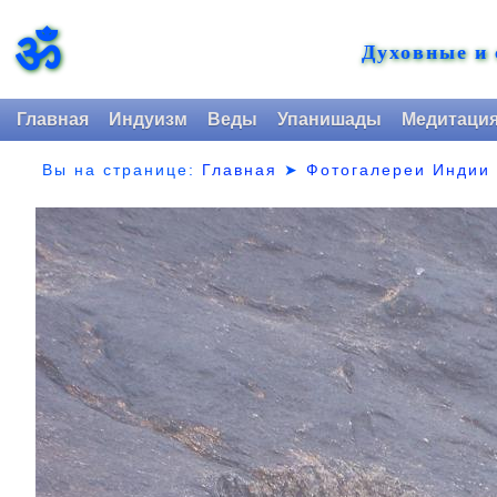
ॐ
Духовные и
Главная
Индуизм
Веды
Упанишады
Медитаци
Вы на странице:
Главная
➤
Фотогалереи Индии