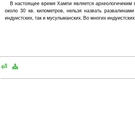
В настоящее время Хампи является археологичеким п
около 30 кв. километров, нельзя назвать развалинам
индуистских, так и мусульманских. Во многих индуистски
⏎
⛪