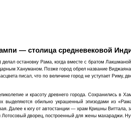
ампи — столица средневековой Инд
делал остановку Рама, когда вместе с братом Лакшманой 
ндарным Хануманом. Позже город обрел название Виджаяна
сцвета писал, что по величине город не уступает Риму, д
иколепие и красоту древнего города. Сохранились в Ха
орых выделяются обильно украшенный эпизодами из «Ра
ая. Далее к югу от автостанции — храм Кришны Виттала, 
Лотосовый дворец, построенный для жены махараджи. Ну