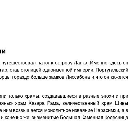
ии
путешествовал на юг к острову Ланка. Именно здесь он
гар, став столицей одноименной империи. Португальский
ворцы гораздо больше замков Лиссабона и что он кажется
мпи только храмы, создававшиеся в разные эпохи и при
маяны» храм Хазара Рама, величественный храм Шивы
за ним возвышается монолитное изваяние Нарасимхи, а в
 и конечно же, знаменитые Большая Каменная Колесница