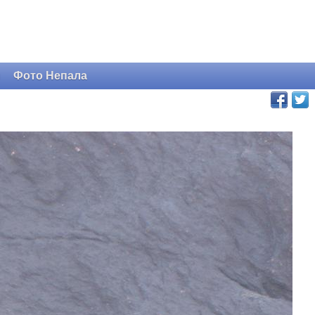
и
Фото Непала