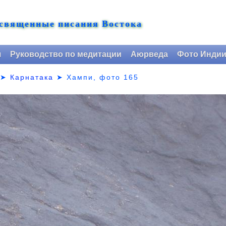
 священные писания Востока
я
Руководство по медитации
Аюрведа
Фото Инди
➤
Карнатака
➤
Хампи, фото 165