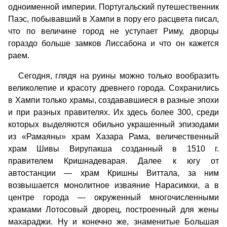
одноименной империи. Португальский путешественник
Паэс, побывавший в Хампи в пору его расцвета писал,
что по величине город не уступает Риму, дворцы
гораздо больше замков Лиссабона и что он кажется
раем.
Сегодня, глядя на руины можно только вообразить
великолепие и красоту древнего города. Сохранились
в Хампи только храмы, создававшиеся в разные эпохи
и при разных правителях. Их здесь более 300, среди
которых выделяются обильно украшенный эпизодами
из «Рамаяны» храм Хазара Рама, величественный
храм Шивы Вирупакша созданный в 1510 г.
правителем Кришнадеварая. Далее к югу от
автостанции — храм Кришны Виттала, за ним
возвышается монолитное изваяние Нарасимхи, а в
центре города — окруженный многочисленными
храмами Лотосовый дворец, построенный для жены
махараджи. Ну и конечно же, знаменитые Большая