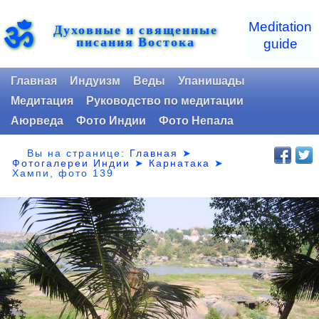
ॐ
Meditation
Духовные и священные
писания Востока
guide
Главная
Индуизм
Веды
Упанишады
Медитация
Руководство по медитации
Аюрведа
Фото Индии
Фото Непала
Вы на странице:
Главная
➤
Фотогалереи Индии
➤
Карнатака
➤
Хампи, фото 139