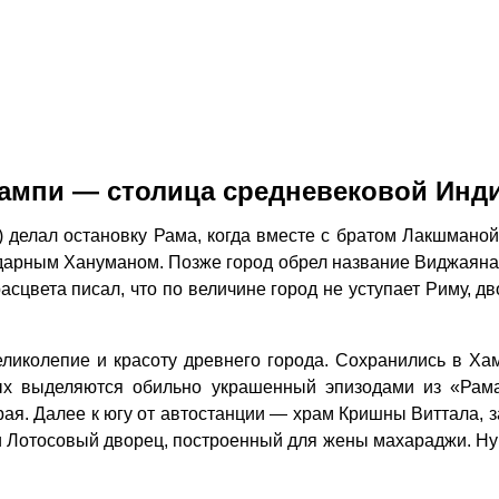
ампи — столица средневековой Инд
делал остановку Рама, когда вместе с братом Лакшманой 
ндарным Хануманом. Позже город обрел название Виджаяна
сцвета писал, что по величине город не уступает Риму, д
иколепие и красоту древнего города. Сохранились в Ха
орых выделяются обильно украшенный эпизодами из «Ра
ая. Далее к югу от автостанции — храм Кришны Виттала, 
Лотосовый дворец, построенный для жены махараджи. Ну