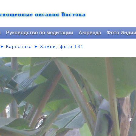
 священные писания Востока
я
Руководство по медитации
Аюрведа
Фото Инди
➤
Карнатака
➤
Хампи, фото 134