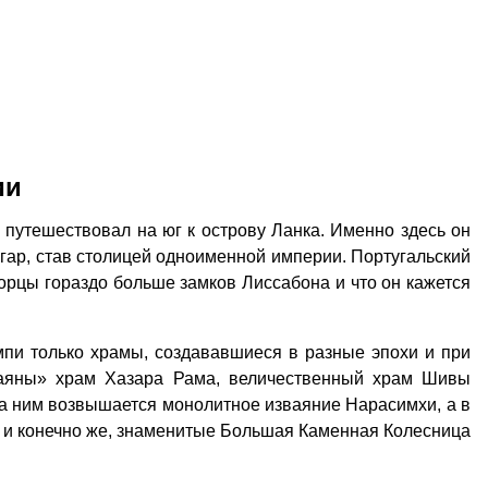
ии
путешествовал на юг к острову Ланка. Именно здесь он
гар, став столицей одноименной империи. Португальский
ворцы гораздо больше замков Лиссабона и что он кажется
мпи только храмы, создававшиеся в разные эпохи и при
маяны» храм Хазара Рама, величественный храм Шивы
за ним возвышается монолитное изваяние Нарасимхи, а в
 и конечно же, знаменитые Большая Каменная Колесница