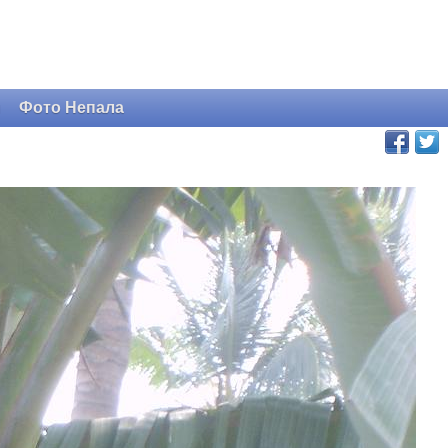
и
Фото Непала