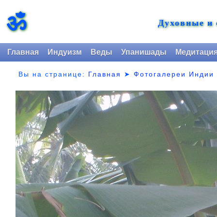
ॐ
Духовные и
Главная
Индуизм
Веды
Упанишады
Медитаци
Вы на странице:
Главная
➤
Фотогалереи Индии