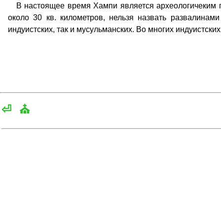
В настоящее время Хампи является археологичеким п
около 30 кв. километров, нельзя назвать развалинам
индуистских, так и мусульманских. Во многих индуистски
⏎
⛪