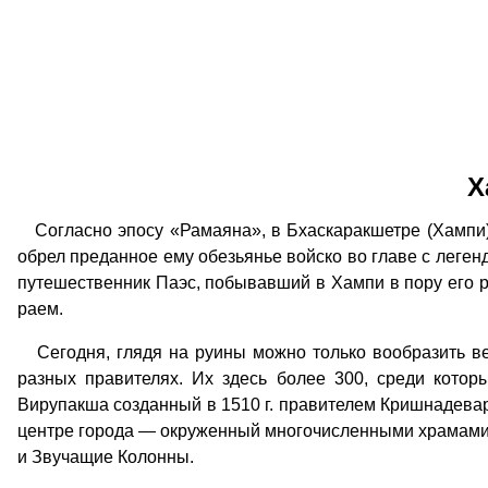
Х
Согласно эпосу «Рамаяна», в Бхаскаракшетре (Хампи) 
обрел преданное ему обезьянье войско во главе с леге
путешественник Паэс, побывавший в Хампи в пору его ра
раем.
Сегодня, глядя на руины можно только вообразить вел
разных правителях. Их здесь более 300, среди кот
Вирупакша созданный в 1510 г. правителем Кришнадевар
центре города — окруженный многочисленными храмами 
и Звучащие Колонны.