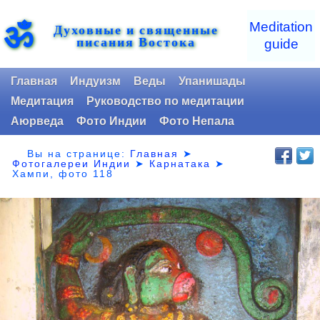
ॐ
Meditation
Духовные и священные
писания Востока
guide
Главная
Индуизм
Веды
Упанишады
Медитация
Руководство по медитации
Аюрведа
Фото Индии
Фото Непала
Вы на странице:
Главная
➤
Фотогалереи Индии
➤
Карнатака
➤
Хампи, фото 118