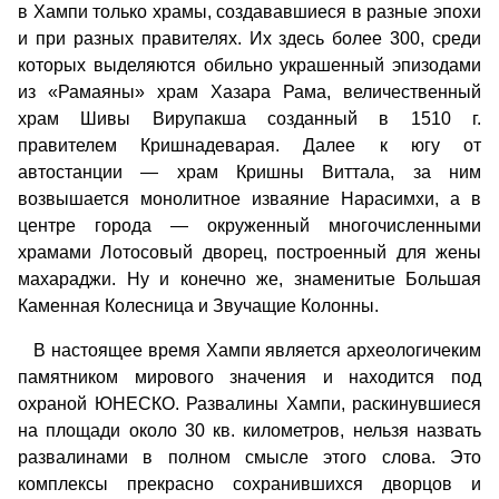
в Хампи только храмы, создававшиеся в разные эпохи
и при разных правителях. Их здесь более 300, среди
которых выделяются обильно украшенный эпизодами
из «Рамаяны» храм Хазара Рама, величественный
храм Шивы Вирупакша созданный в 1510 г.
правителем Кришнадеварая. Далее к югу от
автостанции — храм Кришны Виттала, за ним
возвышается монолитное изваяние Нарасимхи, а в
центре города — окруженный многочисленными
храмами Лотосовый дворец, построенный для жены
махараджи. Ну и конечно же, знаменитые Большая
Каменная Колесница и Звучащие Колонны.
В настоящее время Хампи является археологичеким
памятником мирового значения и находится под
охраной ЮНЕСКО. Развалины Хампи, раскинувшиеся
на площади около 30 кв. километров, нельзя назвать
развалинами в полном смысле этого слова. Это
комплексы прекрасно сохранившихся дворцов и