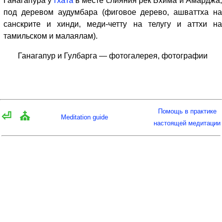
Ганагапура у
гхата
в месте слияния рек Бхима и Амарджа
под деревом аудумбара (фиговое дерево, ашваттха на
санскрите и хинди, меди-четту на телугу и аттхи на
тамильском и малаялам).
Ганагапур и Гулбарга — фотогалерея, фотографии
Помощь в практике
⏎
⛪
Meditation guide
настоящей медитации