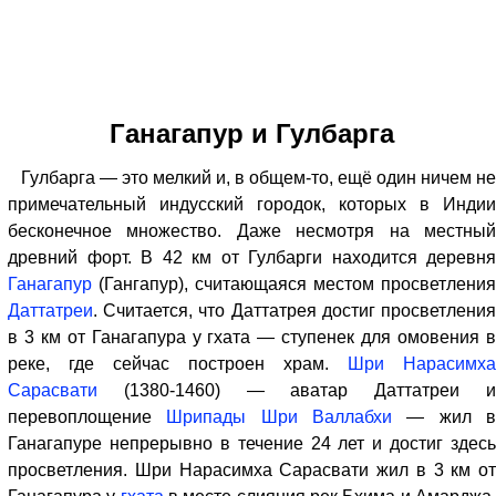
Ганагапур и Гулбарга
Гулбарга — это мелкий и, в общем-то, ещё один ничем не
примечательный индусский городок, которых в Индии
бесконечное множество. Даже несмотря на местный
древний форт. В 42 км от Гулбарги находится деревня
Ганагапур
(Гангапур), считающаяся местом просветления
Даттатреи
. Считается, что Даттатрея достиг просветления
в 3 км от Ганагапура у гхата — ступенек для омовения в
реке, где сейчас построен храм.
Шри Нарасимха
Сарасвати
(1380-1460) — аватар Даттатреи и
перевоплощение
Шрипады Шри Валлабхи
— жил 
Ганагапуре непрерывно в течение 24 лет и достиг здесь
просветления. Шри Нарасимха Сарасвати жил в 3 км от