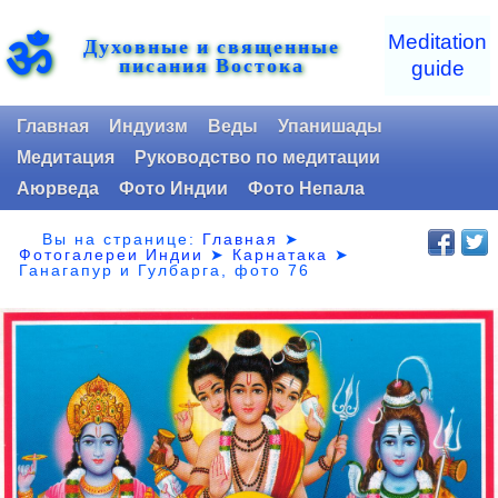
ॐ
Meditation
Духовные и священные
писания Востока
guide
Главная
Индуизм
Веды
Упанишады
Медитация
Руководство по медитации
Аюрведа
Фото Индии
Фото Непала
Вы на странице:
Главная
➤
Фотогалереи Индии
➤
Карнатака
➤
Ганагапур и Гулбарга, фото 76