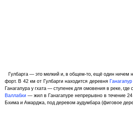
Гулбарга — это мелкий и, в общем-то, ещё один ничем 
форт. В 42 км от Гулбарги находится деревня
Ганагапур
Ганагапура у гхата — ступенек для омовения в реке, где
Валлабхи
— жил в Ганагапуре непрерывно в течение 24 
Бхима и Амарджа, под деревом аудумбара (фиговое дерево