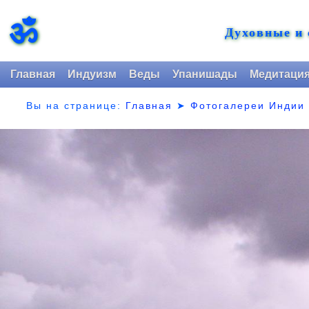
ॐ
Духовные и
Главная
Индуизм
Веды
Упанишады
Медитаци
Вы на странице:
Главная
➤
Фотогалереи Индии