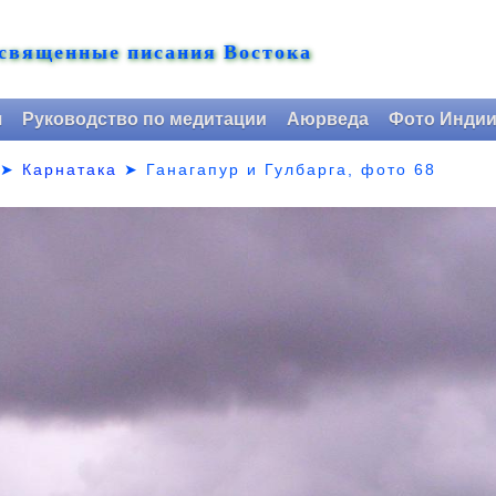
 священные писания Востока
я
Руководство по медитации
Аюрведа
Фото Инди
➤
Карнатака
➤
Ганагапур и Гулбарга, фото 68