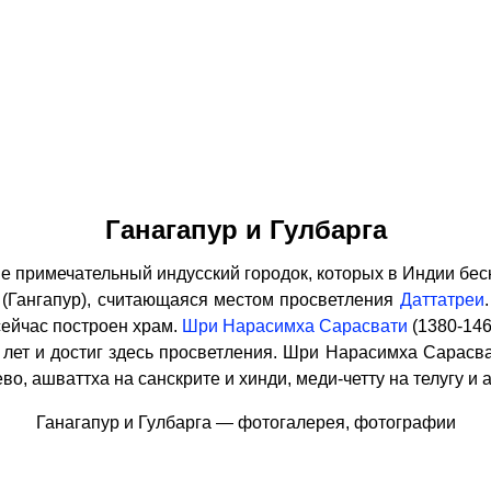
Ганагапур и Гулбарга
не примечательный индусский городок, которых в Индии бе
(Гангапур), считающаяся местом просветления
Даттатреи
 сейчас построен храм.
Шри Нарасимха Сарасвати
(1380-14
лет и достиг здесь просветления. Шри Нарасимха Сарасва
, ашваттха на санскрите и хинди, меди-четту на телугу и 
Ганагапур и Гулбарга — фотогалерея, фотографии