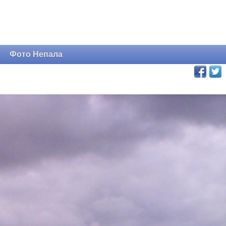
и
Фото Непала