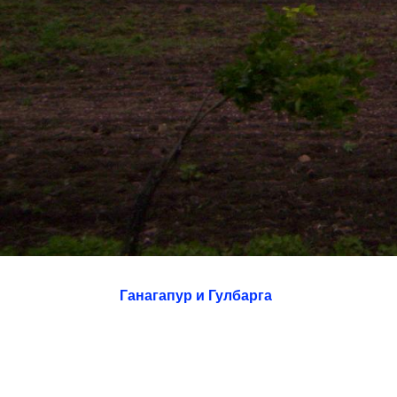
Ганагапур и Гулбарга