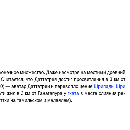
сконечное множество. Даже несмотря на местный древний
. Считается, что Даттатрея достиг просветления в 3 км от
60) — аватар Даттатреи и перевоплощение
Шрипады Шри
ти жил в 3 км от Ганагапура у
гхата
в месте слияния рек
аттхи на тамильском и малаялам).