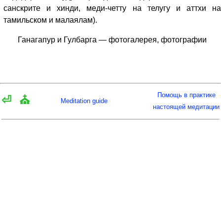
санскрите и хинди, меди-четту на телугу и аттхи на
тамильском и малаялам).
Ганагапур и Гулбарга — фотогалерея, фотографии
Помощь в практике
⏎
⛪
Meditation guide
настоящей медитации