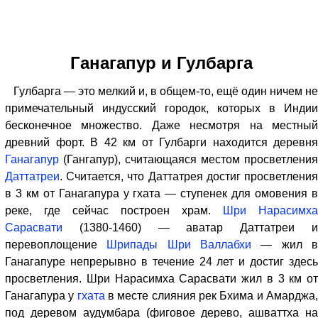
Ганагапур и Гулбарга
Гулбарга — это мелкий и, в общем-то, ещё один ничем не
примечательный индусский городок, которых в Индии
бесконечное множество. Даже несмотря на местный
древний форт. В 42 км от Гулбарги находится деревня
Ганагапур
(Гангапур), считающаяся местом просветления
Даттатреи
. Считается, что Даттатрея достиг просветления
в 3 км от Ганагапура у гхата — ступенек для омовения в
реке, где сейчас построен храм.
Шри Нарасимха
Сарасвати
(1380-1460) — аватар Даттатреи и
перевоплощение
Шрипады Шри Валлабхи
— жил 
Ганагапуре непрерывно в течение 24 лет и достиг здесь
просветления. Шри Нарасимха Сарасвати жил в 3 км от
Ганагапура у
гхата
в месте слияния рек Бхима и Амарджа
под деревом аудумбара (фиговое дерево, ашваттха на