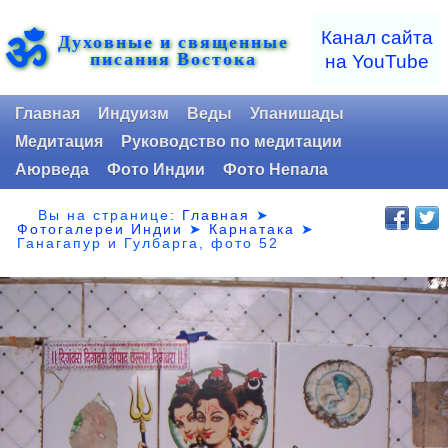
ॐ
Канал сайта
Духовные и священные
писания Востока
на YouTube
Главная
Индуизм
Веды
Упанишады
Медитация
Руководство по медитации
Аюрведа
Фото Индии
Фото Непала
Вы на странице:
Главная
➤
Фотогалереи Индии
➤
Карнатака
➤
Ганагапур и Гулбарга, фото 52