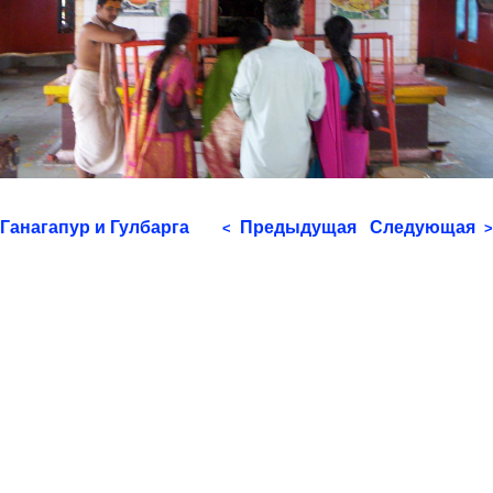
Ганагапур и Гулбарга
Предыдущая
Следующая
<
>