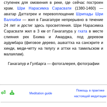
ступенек для омовения в реке, где сейчас построен
храм.
Шри Нарасимха Сарасвати
(1380-1460) —
аватар Даттатреи и перевоплощение
Шрипады Шри
Валлабхи
— жил в Ганагапуре непрерывно в течение
24 лет и достиг здесь просветления. Шри Нарасимха
Сарасвати жил в 3 км от Ганагапура у
гхата
в месте
слияния рек Бхима и Амарджа, под деревом
аудумбара (фиговое дерево, ашваттха на санскрите и
хинди, меди-четту на телугу и аттхи на тамильском и
малаялам).
Ганагапур и Гулбарга — фотогалерея, фотографии
Помощь в практике
⏎
⛪
Meditation guide
настоящей медитации