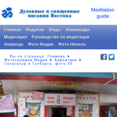
ॐ
Meditation
Духовные и священные
писания Востока
guide
Главная
Индуизм
Веды
Упанишады
Медитация
Руководство по медитации
Аюрведа
Фото Индии
Фото Непала
Вы на странице:
Главная
➤
Фотогалереи Индии
➤
Карнатака
➤
Ганагапур и Гулбарга, фото 45