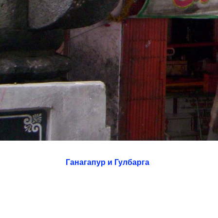
Ганагапур и Гулбарга