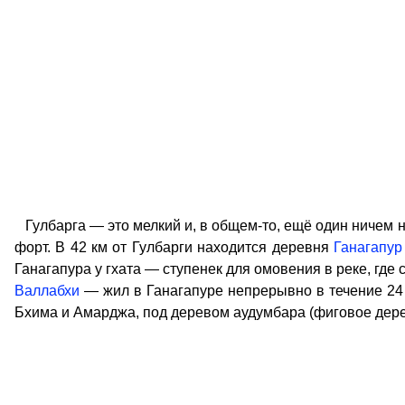
Гулбарга — это мелкий и, в общем-то, ещё один ничем 
форт. В 42 км от Гулбарги находится деревня
Ганагапур
Ганагапура у гхата — ступенек для омовения в реке, где
Валлабхи
— жил в Ганагапуре непрерывно в течение 24 
Бхима и Амарджа, под деревом аудумбара (фиговое дерево