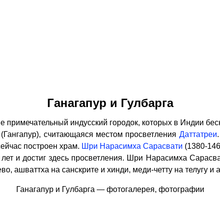
Ганагапур и Гулбарга
не примечательный индусский городок, которых в Индии бе
(Гангапур), считающаяся местом просветления
Даттатреи
 сейчас построен храм.
Шри Нарасимха Сарасвати
(1380-14
лет и достиг здесь просветления. Шри Нарасимха Сарасва
, ашваттха на санскрите и хинди, меди-четту на телугу и 
Ганагапур и Гулбарга — фотогалерея, фотографии