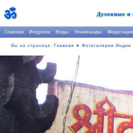
ॐ
Духовные и
Главная
Индуизм
Веды
Упанишады
Медитаци
Вы на странице:
Главная
➤
Фотогалереи Индии