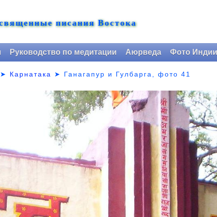
 священные писания Востока
я
Руководство по медитации
Аюрведа
Фото Инди
➤
Карнатака
➤
Ганагапур и Гулбарга, фото 41