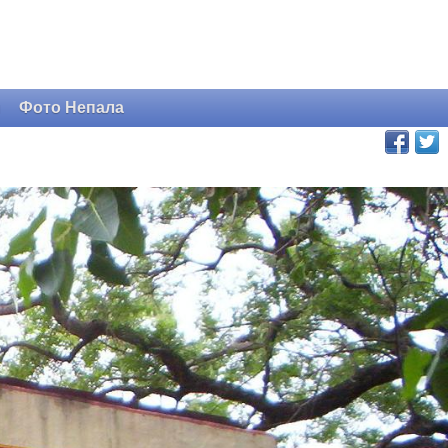
и
Фото Непала