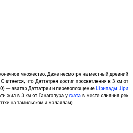
сконечное множество. Даже несмотря на местный древний
. Считается, что Даттатрея достиг просветления в 3 км от
60) — аватар Даттатреи и перевоплощение
Шрипады Шри
ти жил в 3 км от Ганагапура у
гхата
в месте слияния рек
аттхи на тамильском и малаялам).