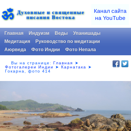
ॐ
Канал сайта
Духовные и священные
писания Востока
на YouTube
Главная
Индуизм
Веды
Упанишады
Медитация
Руководство по медитации
Аюрведа
Фото Индии
Фото Непала
Вы на странице:
Главная
➤
Фотогалереи Индии
➤
Карнатака
➤
Гокарна, фото 414