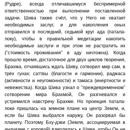
(Рудре), всегда отличавшемуся беспримерной
ответственностью при выполнении поставленной
задачи. Шива также счёл, что у Него не хватает
необходимых заслуг, и для накопления оных
отправился в последний, седьмой круг ада (патала-
локу), чтобы в правильной медитации накопить
необходимые заслуги и при этом не растратить их
("стоимость проживания" в аду ничтожна). Когда
прошло время, достаточное для двух циклов творения,
Брахма, отчаявшись ждать Шиву, сотворил мир сам, в
трёх гунах: саттвы (благости и гармонии), раджаса
(активности и неугомонности) и тамаса (инертности и
невежества). Когда Шива узнал о "преждевременном"
сотворении мира Брахмой, Он разгневался и
устремился навстречу Брахме. Но проекция патала-
локи пришлась на земном плане на центр Земли, и,
если бы Шива выбрался наружу, Он разорвал бы
планету. Поэтому Бху-дэви (Земля, ассоциируемая в
индуизме с коровой) взмолилась к Шиве, чтобы Он не