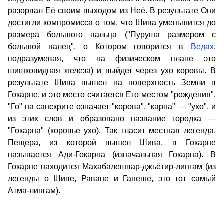
разорвал Её своим выходом из Неё. В результате Они
достигли компромисса о том, что Шива уменьшится до
размера большого пальца ("Пуруша размером с
большой палец", о Котором говорится в
Ведах
,
подразумевая, что на физическом плане это
шишковидная железа) и выйдет через ухо коровы. В
результате Шива вышел на поверхность Земли в
Гокарне, и это место считается Его местом "рождения".
"Го" на санскрите означает "корова", "карна" — "ухо", и
из этих слов и образовано название городка —
"Гокарна" (коровье ухо). Так гласит местная легенда.
Пещера, из которой вышел Шива, в Гокарне
называется Ади-Гокарна (изначальная Гокарна). В
Гокарне находится Махабалешвар-джьётир-лингам (из
легенды о Шиве, Раване и Ганеше, это тот самый
Атма-лингам).