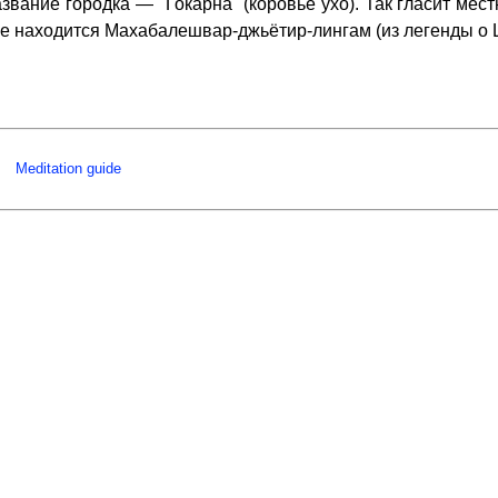
 название городка — "Гокарна" (коровье ухо). Так гласит ме
не находится Махабалешвар-джьётир-лингам (из легенды о Ш
Meditation guide