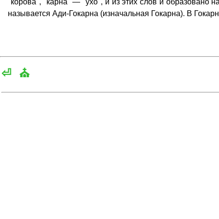
"корова", "карна" — "ухо", и из этих слов и образовано
называется Ади-Гокарна (изначальная Гокарна). В Гокар
⏎
⛪