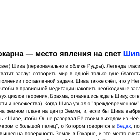
окарна — место явления на свет
Ши
вет) Шива (первоначально в облике Рудры). Легенда глас
атит заслуг сотворить мир в одной только гуне благости
лнении поставленной задачи. Шива также счёл, что у Него
, чтобы в правильной медитации накопить необходимые засл
вух циклов творения, Брахма, отчаявшись ждать Шиву, сотвор
ости и невежества). Когда Шива узнал о "преждевременном
на земном плане на центр Земли, и, если бы Шива выбра
ь к Шиве, чтобы Он не разорвал Её своим выходом из Неё.
мером с большой палец", о Котором говорится в
Ведах
, п
вышел на поверхность Земли в Гокарне, и это место счита