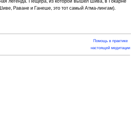
стная легенда. Пещера, из которой вышел Шива, в Гокарне
иве, Раване и Ганеше, это тот самый Атма-лингам).
Помощь в практике
настоящей медитации