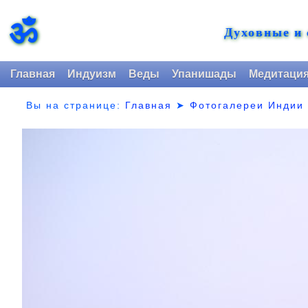
ॐ
Духовные и
Главная
Индуизм
Веды
Упанишады
Медитаци
Вы на странице:
Главная
➤
Фотогалереи Индии