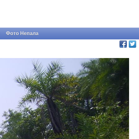
и
Фото Непала