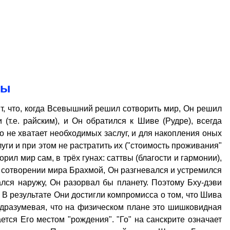
вы
ит, что, когда Всевышний решил сотворить мир, Он решил
 (т.е. райским), и Он обратился к Шиве (Рудре), всегда
 не хватает необходимых заслуг, и для накопления оных
уги и при этом не растратить их ("стоимость проживания"
ил мир сам, в трёх гунах: саттвы (благости и гармонии),
" сотворении мира Брахмой, Он разгневался и устремился
лся наружу, Он разорвал бы планету. Поэтому Бху-дэви
 В результате Они достигли компромисса о том, что Шива
одразумевая, что на физическом плане это шишковидная
ется Его местом "рождения". "Го" на санскрите означает