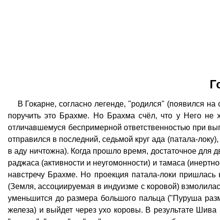
Г
В Гокарне, согласно легенде, "родился" (появился на с
поручить это Брахме. Но Брахма счёл, что у Него не хв
отличавшемуся беспримерной ответственностью при выпо
отправился в последний, седьмой круг ада (патала-локу)
в аду ничтожна). Когда прошло время, достаточное для д
раджаса (активности и неугомонности) и тамаса (инертн
навстречу Брахме. Но проекция патала-локи пришлась 
(Земля, ассоциируемая в индуизме с коровой) взмолилас
уменьшится до размера большого пальца ("Пуруша раз
железа) и выйдет через ухо коровы. В результате Шива 