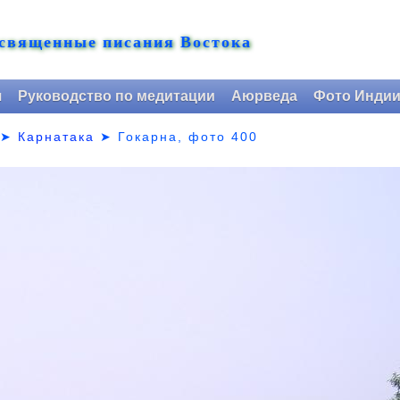
 священные писания Востока
я
Руководство по медитации
Аюрведа
Фото Инди
➤
Карнатака
➤
Гокарна, фото 400