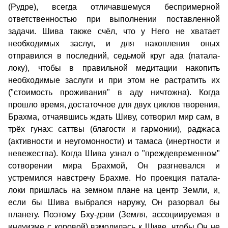
(Рудре), всегда отличавшемуся беспримерной
ответственностью при выполнении поставленной
задачи. Шива также счёл, что у Него не хватает
необходимых заслуг, и для накопления оных
отправился в последний, седьмой круг ада (патала-
локу), чтобы в правильной медитации накопить
необходимые заслуги и при этом не растратить их
("стоимость проживания" в аду ничтожна). Когда
прошло время, достаточное для двух циклов творения,
Брахма, отчаявшись ждать Шиву, сотворил мир сам, в
трёх гунах: саттвы (благости и гармонии), раджаса
(активности и неугомонности) и тамаса (инертности и
невежества). Когда Шива узнал о "преждевременном"
сотворении мира Брахмой, Он разгневался и
устремился навстречу Брахме. Но проекция патала-
локи пришлась на земном плане на центр Земли, и,
если бы Шива выбрался наружу, Он разорвал бы
планету. Поэтому Бху-дэви (Земля, ассоциируемая в
индуизме с коровой) взмолилась к Шиве, чтобы Он не