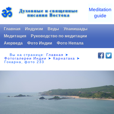
ॐ
Meditation
Духовные и священные
писания Востока
guide
Главная
Индуизм
Веды
Упанишады
Медитация
Руководство по медитации
Аюрведа
Фото Индии
Фото Непала
Вы на странице:
Главная
➤
Фотогалереи Индии
➤
Карнатака
➤
Гокарна, фото 233