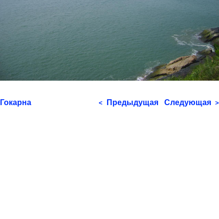
Гокарна
Предыдущая
Следующая
<
>