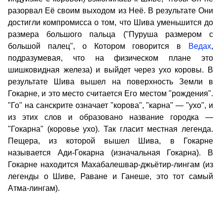
разорвал Её своим выходом из Неё. В результате Они
достигли компромисса о том, что Шива уменьшится до
размера большого пальца ("Пуруша размером с
большой палец", о Котором говорится в
Ведах
,
подразумевая, что на физическом плане это
шишковидная железа) и выйдет через ухо коровы. В
результате Шива вышел на поверхность Земли в
Гокарне, и это место считается Его местом "рождения".
"Го" на санскрите означает "корова", "карна" — "ухо", и
из этих слов и образовано название городка —
"Гокарна" (коровье ухо). Так гласит местная легенда.
Пещера, из которой вышел Шива, в Гокарне
называется Ади-Гокарна (изначальная Гокарна). В
Гокарне находится Махабалешвар-джьётир-лингам (из
легенды о Шиве, Раване и Ганеше, это тот самый
Атма-лингам).