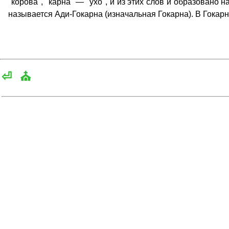
"корова", "карна" — "ухо", и из этих слов и образовано
называется Ади-Гокарна (изначальная Гокарна). В Гокар
⏎
⛪