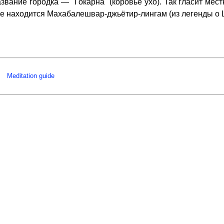
 название городка — "Гокарна" (коровье ухо). Так гласит ме
не находится Махабалешвар-джьётир-лингам (из легенды о Ш
Meditation guide