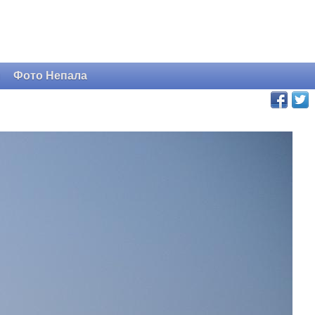
и
Фото Непала