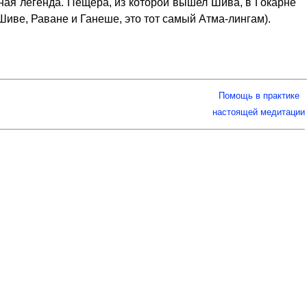
стная легенда. Пещера, из которой вышел Шива, в Гокарне
иве, Раване и Ганеше, это тот самый Атма-лингам).
Помощь в практике
настоящей медитации