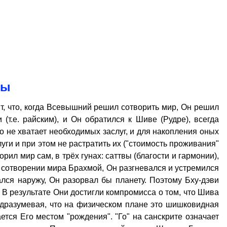
вы
ит, что, когда Всевышний решил сотворить мир, Он решил
 (т.е. райским), и Он обратился к Шиве (Рудре), всегда
 не хватает необходимых заслуг, и для накопления оных
уги и при этом не растратить их ("стоимость проживания"
ил мир сам, в трёх гунах: саттвы (благости и гармонии),
" сотворении мира Брахмой, Он разгневался и устремился
лся наружу, Он разорвал бы планету. Поэтому Бху-дэви
 В результате Они достигли компромисса о том, что Шива
одразумевая, что на физическом плане это шишковидная
ется Его местом "рождения". "Го" на санскрите означает