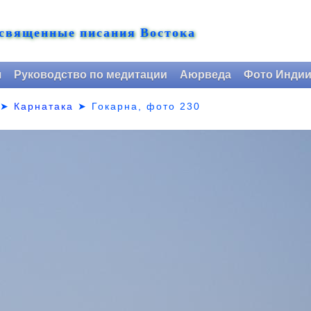
 священные писания Востока
я
Руководство по медитации
Аюрведа
Фото Инди
➤
Карнатака
➤
Гокарна, фото 230