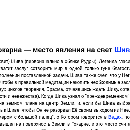
окарна — место явления на свет
Ши
вет) Шива (первоначально в облике Рудры). Легенда глас
атит заслуг сотворить мир в одной только гуне благости
лнении поставленной задачи. Шива также счёл, что у Него
, чтобы в правильной медитации накопить необходимые засл
вух циклов творения, Брахма, отчаявшись ждать Шиву, сотвор
ости и невежества). Когда Шива узнал о "преждевременном
на земном плане на центр Земли, и, если бы Шива выбра
ь к Шиве, чтобы Он не разорвал Её своим выходом из Неё.
мером с большой палец", о Котором говорится в
Ведах
, п
вышел на поверхность Земли в Гокарне, и это место счита