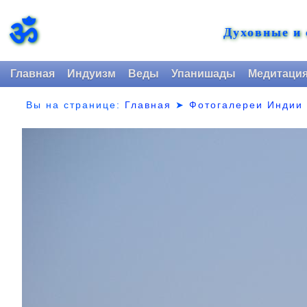
ॐ
Духовные и
Главная
Индуизм
Веды
Упанишады
Медитаци
Вы на странице:
Главная
➤
Фотогалереи Индии