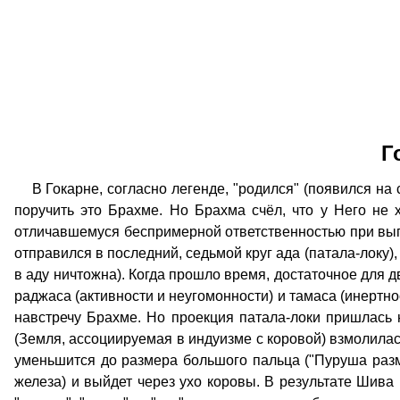
Г
В Гокарне, согласно легенде, "родился" (появился на с
поручить это Брахме. Но Брахма счёл, что у Него не хв
отличавшемуся беспримерной ответственностью при выпо
отправился в последний, седьмой круг ада (патала-локу)
в аду ничтожна). Когда прошло время, достаточное для д
раджаса (активности и неугомонности) и тамаса (инертн
навстречу Брахме. Но проекция патала-локи пришлась 
(Земля, ассоциируемая в индуизме с коровой) взмолилас
уменьшится до размера большого пальца ("Пуруша раз
железа) и выйдет через ухо коровы. В результате Шива 