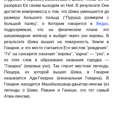
разорвал Её своим выходом из Неё. В результате Они
достигли компромисса о том, что Шива уменьшится до
размера большого пальца ("Пуруша размером с
большой палец", о Котором говорится в
Ведах
,
подразумевая, что на физическом плане это
шишковидная железа) и выйдет через ухо коровы. В
результате Шива вышел на поверхность Земли в
Гокарне, и это место считается Его местом "рождения".
"Го" на санскрите означает "корова", "карна" — "ухо", и
из этих слов и образовано название городка —
"Гокарна" (коровье ухо). Так гласит местная легенда.
Пещера, из которой вышел Шива, в Гокарне
называется Ади-Гокарна (изначальная Гокарна). В
Гокарне находится Махабалешвар-джьётир-лингам (из
легенды о Шиве, Раване и Ганеше, это тот самый
Атма-лингам).