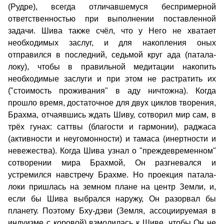
(Рудре), всегда отличавшемуся беспримерной
ответственностью при выполнении поставленной
задачи. Шива также счёл, что у Него не хватает
необходимых заслуг, и для накопления оных
отправился в последний, седьмой круг ада (патала-
локу), чтобы в правильной медитации накопить
необходимые заслуги и при этом не растратить их
("стоимость проживания" в аду ничтожна). Когда
прошло время, достаточное для двух циклов творения,
Брахма, отчаявшись ждать Шиву, сотворил мир сам, в
трёх гунах: саттвы (благости и гармонии), раджаса
(активности и неугомонности) и тамаса (инертности и
невежества). Когда Шива узнал о "преждевременном"
сотворении мира Брахмой, Он разгневался и
устремился навстречу Брахме. Но проекция патала-
локи пришлась на земном плане на центр Земли, и,
если бы Шива выбрался наружу, Он разорвал бы
планету. Поэтому Бху-дэви (Земля, ассоциируемая в
индуизме с коровой) взмолилась к Шиве, чтобы Он не