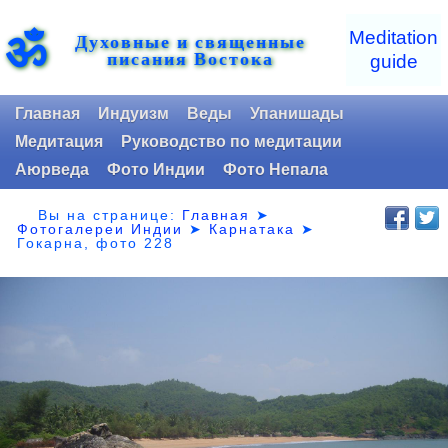
ॐ
Meditation
Духовные и священные
писания Востока
guide
Главная
Индуизм
Веды
Упанишады
Медитация
Руководство по медитации
Аюрведа
Фото Индии
Фото Непала
Вы на странице:
Главная
➤
Фотогалереи Индии
➤
Карнатака
➤
Гокарна, фото 228