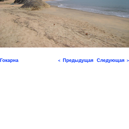
Гокарна
Предыдущая
Следующая
<
>