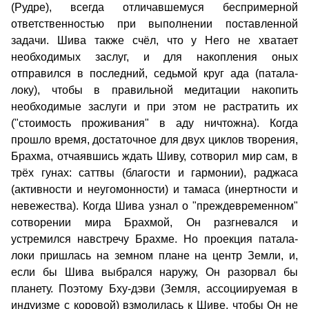
(Рудре), всегда отличавшемуся беспримерной
ответственностью при выполнении поставленной
задачи. Шива также счёл, что у Него не хватает
необходимых заслуг, и для накопления оных
отправился в последний, седьмой круг ада (патала-
локу), чтобы в правильной медитации накопить
необходимые заслуги и при этом не растратить их
("стоимость проживания" в аду ничтожна). Когда
прошло время, достаточное для двух циклов творения,
Брахма, отчаявшись ждать Шиву, сотворил мир сам, в
трёх гунах: саттвы (благости и гармонии), раджаса
(активности и неугомонности) и тамаса (инертности и
невежества). Когда Шива узнал о "преждевременном"
сотворении мира Брахмой, Он разгневался и
устремился навстречу Брахме. Но проекция патала-
локи пришлась на земном плане на центр Земли, и,
если бы Шива выбрался наружу, Он разорвал бы
планету. Поэтому Бху-дэви (Земля, ассоциируемая в
индуизме с коровой) взмолилась к Шиве, чтобы Он не