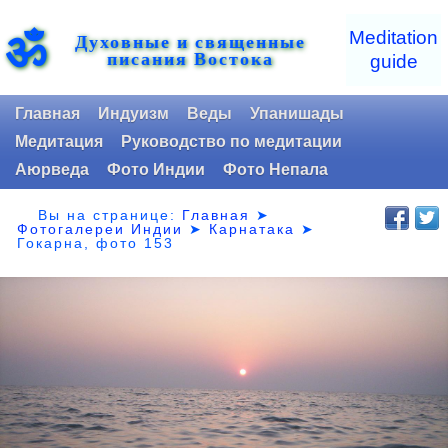
ॐ
Meditation
Духовные и священные
писания Востока
guide
Главная
Индуизм
Веды
Упанишады
Медитация
Руководство по медитации
Аюрведа
Фото Индии
Фото Непала
Вы на странице:
Главная
➤
Фотогалереи Индии
➤
Карнатака
➤
Гокарна, фото 153