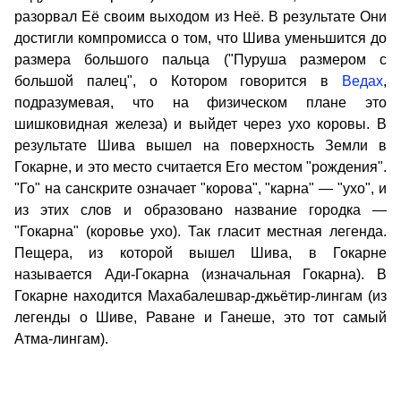
разорвал Её своим выходом из Неё. В результате Они
достигли компромисса о том, что Шива уменьшится до
размера большого пальца ("Пуруша размером с
большой палец", о Котором говорится в
Ведах
,
подразумевая, что на физическом плане это
шишковидная железа) и выйдет через ухо коровы. В
результате Шива вышел на поверхность Земли в
Гокарне, и это место считается Его местом "рождения".
"Го" на санскрите означает "корова", "карна" — "ухо", и
из этих слов и образовано название городка —
"Гокарна" (коровье ухо). Так гласит местная легенда.
Пещера, из которой вышел Шива, в Гокарне
называется Ади-Гокарна (изначальная Гокарна). В
Гокарне находится Махабалешвар-джьётир-лингам (из
легенды о Шиве, Раване и Ганеше, это тот самый
Атма-лингам).