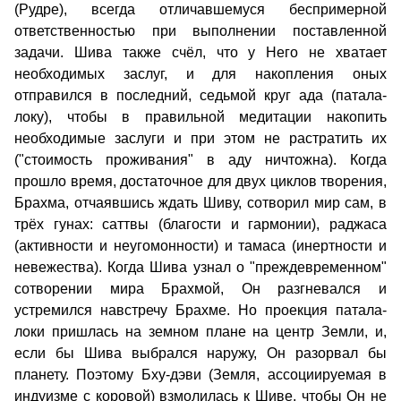
(Рудре), всегда отличавшемуся беспримерной
ответственностью при выполнении поставленной
задачи. Шива также счёл, что у Него не хватает
необходимых заслуг, и для накопления оных
отправился в последний, седьмой круг ада (патала-
локу), чтобы в правильной медитации накопить
необходимые заслуги и при этом не растратить их
("стоимость проживания" в аду ничтожна). Когда
прошло время, достаточное для двух циклов творения,
Брахма, отчаявшись ждать Шиву, сотворил мир сам, в
трёх гунах: саттвы (благости и гармонии), раджаса
(активности и неугомонности) и тамаса (инертности и
невежества). Когда Шива узнал о "преждевременном"
сотворении мира Брахмой, Он разгневался и
устремился навстречу Брахме. Но проекция патала-
локи пришлась на земном плане на центр Земли, и,
если бы Шива выбрался наружу, Он разорвал бы
планету. Поэтому Бху-дэви (Земля, ассоциируемая в
индуизме с коровой) взмолилась к Шиве, чтобы Он не