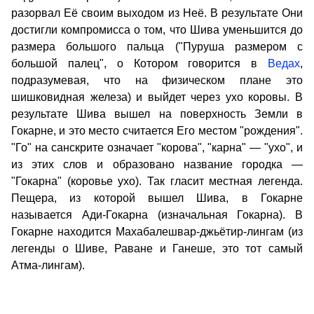
разорвал Её своим выходом из Неё. В результате Они
достигли компромисса о том, что Шива уменьшится до
размера большого пальца ("Пуруша размером с
большой палец", о Котором говорится в
Ведах
,
подразумевая, что на физическом плане это
шишковидная железа) и выйдет через ухо коровы. В
результате Шива вышел на поверхность Земли в
Гокарне, и это место считается Его местом "рождения".
"Го" на санскрите означает "корова", "карна" — "ухо", и
из этих слов и образовано название городка —
"Гокарна" (коровье ухо). Так гласит местная легенда.
Пещера, из которой вышел Шива, в Гокарне
называется Ади-Гокарна (изначальная Гокарна). В
Гокарне находится Махабалешвар-джьётир-лингам (из
легенды о Шиве, Раване и Ганеше, это тот самый
Атма-лингам).