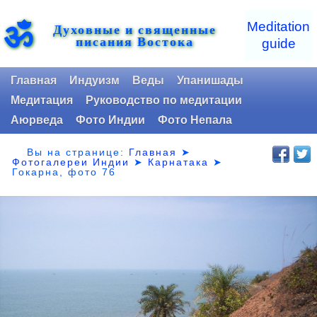
ॐ
Meditation
Духовные и священные
писания Востока
guide
Главная
Индуизм
Веды
Упанишады
Медитация
Руководство по медитации
Аюрведа
Фото Индии
Фото Непала
Вы на странице:
Главная
➤
Фотогалереи Индии
➤
Карнатака
➤
Гокарна, фото 76