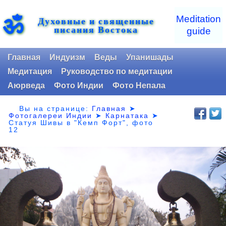
ॐ
Meditation
Духовные и священные
писания Востока
guide
Главная
Индуизм
Веды
Упанишады
Медитация
Руководство по медитации
Аюрведа
Фото Индии
Фото Непала
Вы на странице:
Главная
➤
Фотогалереи Индии
➤
Карнатака
➤
Статуя Шивы в "Кемп Форт", фото
12