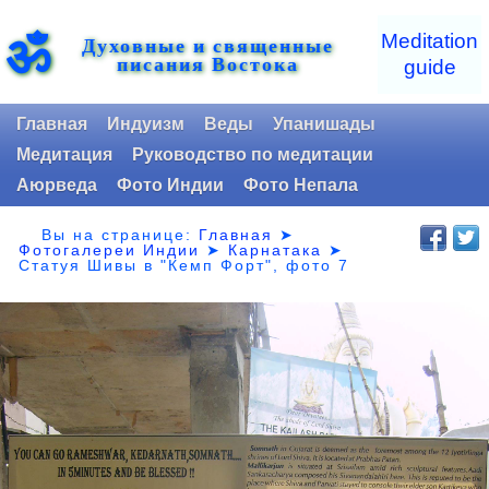
ॐ
Meditation
Духовные и священные
писания Востока
guide
Главная
Индуизм
Веды
Упанишады
Медитация
Руководство по медитации
Аюрведа
Фото Индии
Фото Непала
Вы на странице:
Главная
➤
Фотогалереи Индии
➤
Карнатака
➤
Статуя Шивы в "Кемп Форт", фото 7