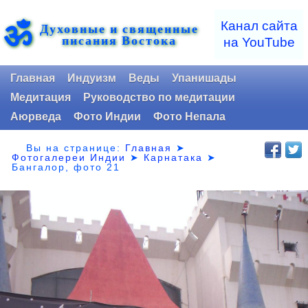
ॐ
Канал сайта
Духовные и священные
писания Востока
на YouTube
Главная
Индуизм
Веды
Упанишады
Медитация
Руководство по медитации
Аюрведа
Фото Индии
Фото Непала
Вы на странице:
Главная
➤
Фотогалереи Индии
➤
Карнатака
➤
Бангалор, фото 21