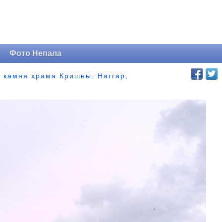
и
Фото Непала
о камня храма Кришны. Наггар,