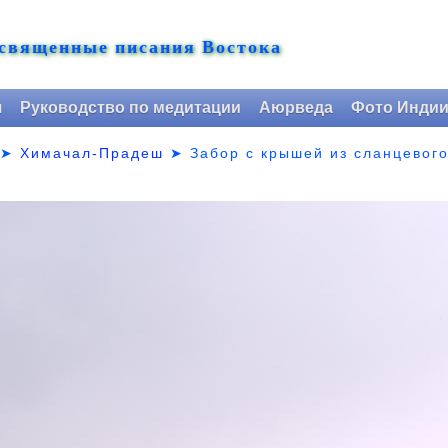
 священные писания Востока
я
Руководство по медитации
Аюрведа
Фото Инди
➤
Химачал-Прадеш
➤
Забор с крышей из сланцевог