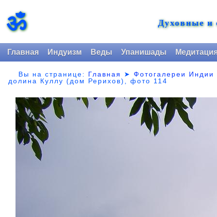
ॐ
Духовные и
Главная
Индуизм
Веды
Упанишады
Медитаци
Вы на странице:
Главная
➤
Фотогалереи Индии
долина Куллу (дом Рерихов), фото 114