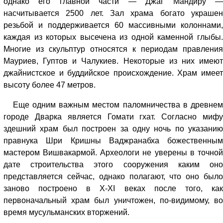
однако его главной части — Джаг Мандиру —
насчитывается 2500 лет. Зал храма богато украшен
резьбой и поддерживается 60 массивными колоннами,
каждая из которых высечена из одной каменной глыбы.
Многие из скульптур относятся к периодам правления
Мауриев, Гуптов и Чалукиев. Некоторые из них имеют
джайнистское и буддийское происхождение. Храм имеет
высоту более 47 метров.
Еще одним важным местом паломничества в древнем
городе Дварка является Гомати гхат. Согласно мифу
здешний храм был построен за одну ночь по указанию
правнука Шри Кришны Ваджранабха божественным
мастером Вишвакармой. Археологи не уверены в точной
дате строительства этого сооружения каким оно
представляется сейчас, однако полагают, что оно было
заново построено в X-XI веках после того, как
первоначальный храм был уничтожен, по-видимому, во
время мусульманских вторжений.