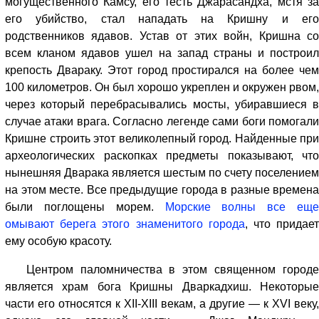
могущественного Камсу, его тесть Джарасандха, мстя за
его убийство, стал нападать на Кришну и его
родственников ядавов. Устав от этих войн, Кришна со
всем кланом ядавов ушел на запад страны и построил
крепость Двараку. Этот город простирался на более чем
100 километров. Он был хорошо укреплен и окружен рвом,
через который перебрасывались мосты, убиравшиеся в
случае атаки врага. Согласно легенде сами боги помогали
Кришне строить этот великолепный город. Найденные при
археологических раскопках предметы показывают, что
нынешняя Дварака является шестым по счету поселением
на этом месте. Все предыдущие города в разные времена
были поглощены морем.
Морские волны все еще
омывают берега этого знаменитого города
, что придае
ему особую красоту.
Центром паломничества в этом священном городе
является храм бога Кришны Дваркадхиш. Некоторые
части его относятся к XII-XIII векам, а другие — к XVI веку,