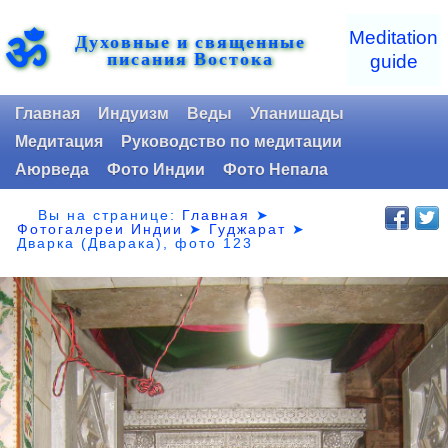
ॐ
Meditation
Духовные и священные
писания Востока
guide
Главная
Индуизм
Веды
Упанишады
Медитация
Руководство по медитации
Аюрведа
Фото Индии
Фото Непала
Вы на странице:
Главная
➤
Фотогалереи Индии
➤
Гуджарат
➤
Дварка (Дварака), фото 123