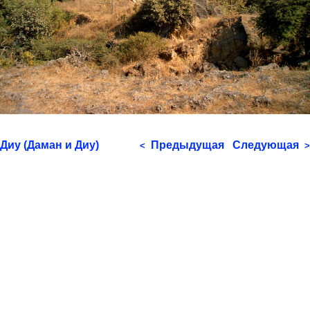
Диу (Даман и Диу)
Предыдущая
Следующая
<
>