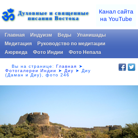
ॐ
Канал сайта
Духовные и священные
писания Востока
на YouTube
Главная
Индуизм
Веды
Упанишады
Медитация
Руководство по медитации
Аюрведа
Фото Индии
Фото Непала
Вы на странице:
Главная
➤
Фотогалереи Индии
➤
Диу
➤
Диу
(Даман и Диу), фото 246