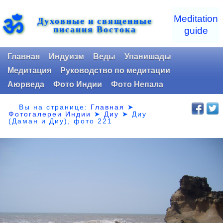
ॐ
Meditation
Духовные и священные
писания Востока
guide
Главная
Индуизм
Веды
Упанишады
Медитация
Руководство по медитации
Аюрведа
Фото Индии
Фото Непала
Вы на странице:
Главная
➤
Фотогалереи Индии
➤
Диу
➤
Диу
(Даман и Диу), фото 221