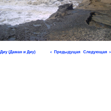
Диу (Даман и Диу)
Предыдущая
Следующая
<
>