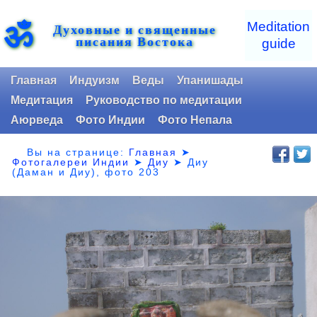
ॐ
Meditation
Духовные и священные
писания Востока
guide
Главная
Индуизм
Веды
Упанишады
Медитация
Руководство по медитации
Аюрведа
Фото Индии
Фото Непала
Вы на странице:
Главная
➤
Фотогалереи Индии
➤
Диу
➤
Диу
(Даман и Диу), фото 203