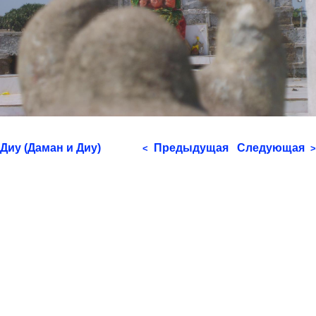
Диу (Даман и Диу)
Предыдущая
Следующая
<
>