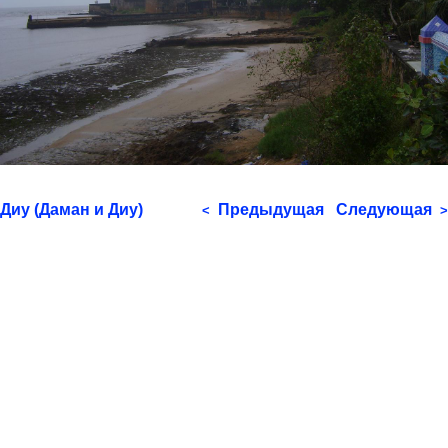
Диу (Даман и Диу)
Предыдущая
Следующая
<
>