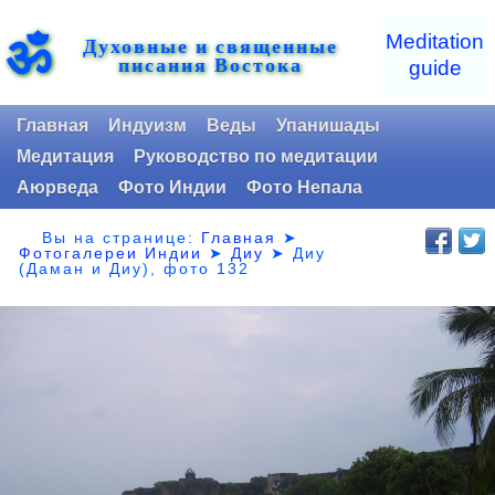
ॐ
Meditation
Духовные и священные
писания Востока
guide
Главная
Индуизм
Веды
Упанишады
Медитация
Руководство по медитации
Аюрведа
Фото Индии
Фото Непала
Вы на странице:
Главная
➤
Фотогалереи Индии
➤
Диу
➤
Диу
(Даман и Диу), фото 132