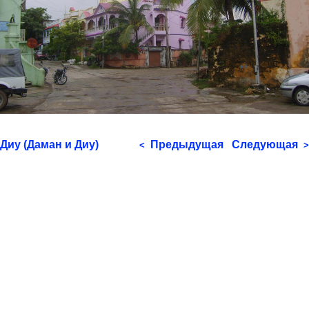
Диу (Даман и Диу)
Предыдущая
Следующая
<
>