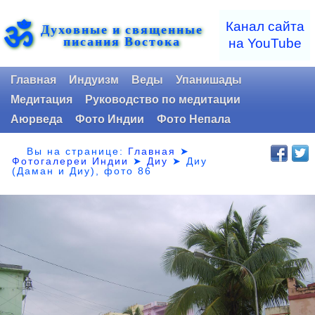
ॐ
Канал сайта
Духовные и священные
писания Востока
на YouTube
Главная
Индуизм
Веды
Упанишады
Медитация
Руководство по медитации
Аюрведа
Фото Индии
Фото Непала
Вы на странице:
Главная
➤
Фотогалереи Индии
➤
Диу
➤
Диу
(Даман и Диу), фото 86