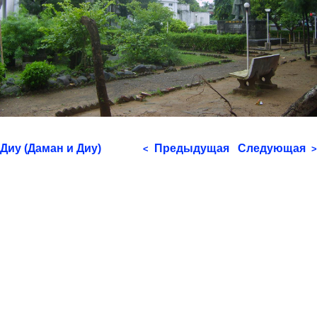
Диу (Даман и Диу)
Предыдущая
Следующая
<
>