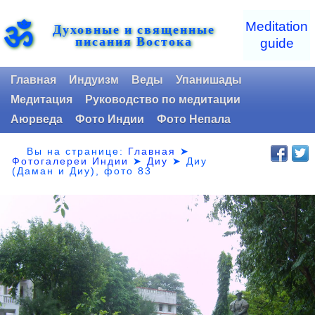
ॐ
Meditation
Духовные и священные
писания Востока
guide
Главная
Индуизм
Веды
Упанишады
Медитация
Руководство по медитации
Аюрведа
Фото Индии
Фото Непала
Вы на странице:
Главная
➤
Фотогалереи Индии
➤
Диу
➤
Диу
(Даман и Диу), фото 83