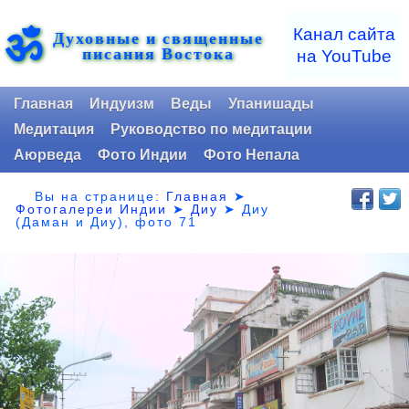
ॐ
Канал сайта
Духовные и священные
писания Востока
на YouTube
Главная
Индуизм
Веды
Упанишады
Медитация
Руководство по медитации
Аюрведа
Фото Индии
Фото Непала
Вы на странице:
Главная
➤
Фотогалереи Индии
➤
Диу
➤
Диу
(Даман и Диу), фото 71