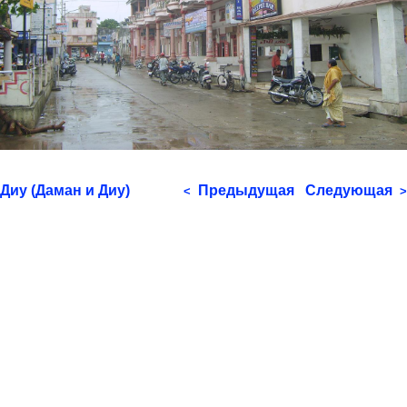
Диу (Даман и Диу)
Предыдущая
Следующая
<
>