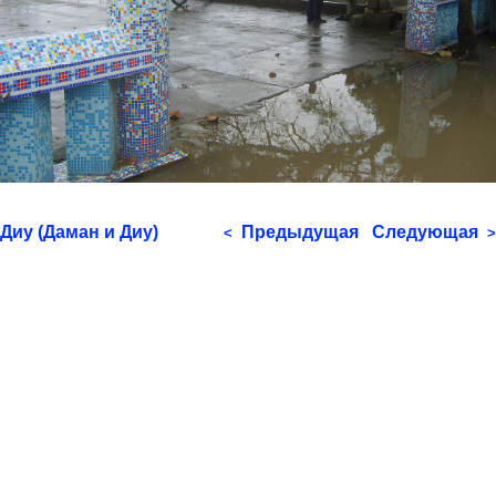
Диу (Даман и Диу)
Предыдущая
Следующая
<
>