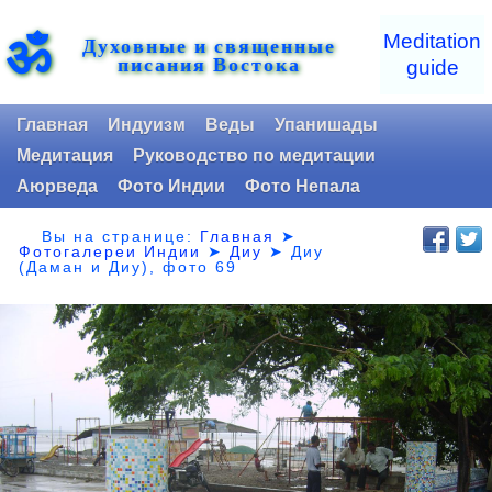
ॐ
Meditation
Духовные и священные
писания Востока
guide
Главная
Индуизм
Веды
Упанишады
Медитация
Руководство по медитации
Аюрведа
Фото Индии
Фото Непала
Вы на странице:
Главная
➤
Фотогалереи Индии
➤
Диу
➤
Диу
(Даман и Диу), фото 69