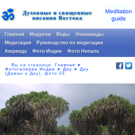
ॐ
Meditation
Духовные и священные
писания Востока
guide
Главная
Индуизм
Веды
Упанишады
Медитация
Руководство по медитации
Аюрведа
Фото Индии
Фото Непала
Вы на странице:
Главная
➤
Фотогалереи Индии
➤
Диу
➤
Диу
(Даман и Диу), фото 55