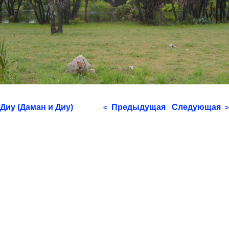
Диу (Даман и Диу)
Предыдущая
Следующая
<
>