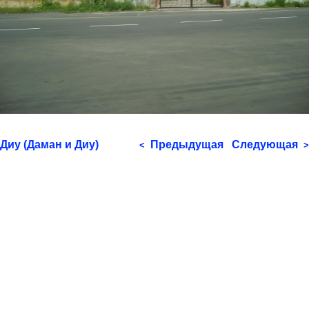
Диу (Даман и Диу)
Предыдущая
Следующая
<
>