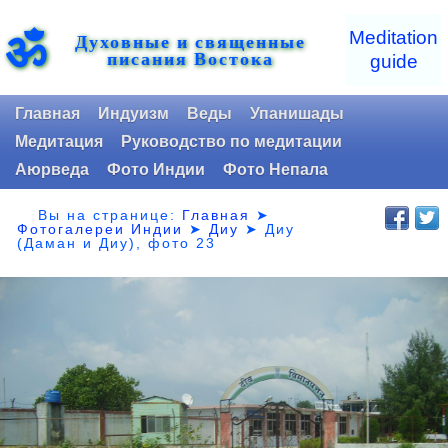
ॐ
Meditation
Духовные и священные
писания Востока
guide
Главная
Индуизм
Веды
Упанишады
Медитация
Руководство по медитации
Аюрведа
Фото Индии
Фото Непала
Вы на странице:
Главная
➤
Фотогалереи Индии
➤
Диу
➤
Диу
(Даман и Диу), фото 23