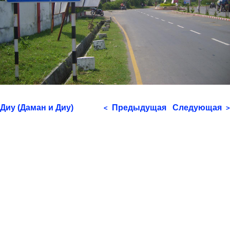
Диу (Даман и Диу)
Предыдущая
Следующая
<
>