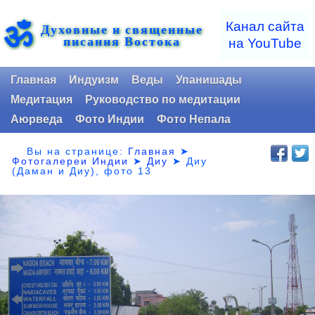
ॐ
Канал сайта
Духовные и священные
писания Востока
на YouTube
Главная
Индуизм
Веды
Упанишады
Медитация
Руководство по медитации
Аюрведа
Фото Индии
Фото Непала
Вы на странице:
Главная
➤
Фотогалереи Индии
➤
Диу
➤
Диу
(Даман и Диу), фото 13