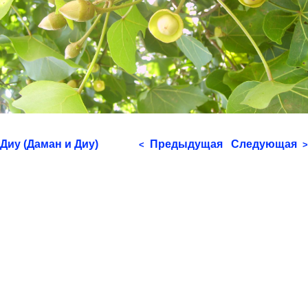
Диу (Даман и Диу)
Предыдущая
Следующая
<
>