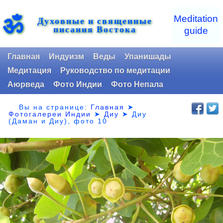
ॐ
Meditation
Духовные и священные
писания Востока
guide
Главная
Индуизм
Веды
Упанишады
Медитация
Руководство по медитации
Аюрведа
Фото Индии
Фото Непала
Вы на странице:
Главная
➤
Фотогалереи Индии
➤
Диу
➤
Диу
(Даман и Диу), фото 10