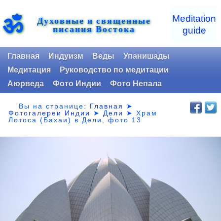
ॐ
Meditation
Духовные и священные
писания Востока
guide
Главная
Индуизм
Веды
Упанишады
Медитация
Руководство по медитации
Аюрведа
Фото Индии
Фото Непала
Вы на странице:
Главная
➤
Фотогалереи Индии
➤
Дели
➤
Храм
Лотоса (Бахаи) в Дели, фото 13