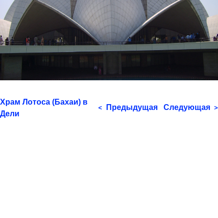
Храм Лотоса (Бахаи) в
Предыдущая
Следующая
<
>
Дели