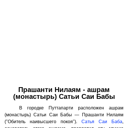
Прашанти Нилаям - ашрам
(монастырь) Сатьи Саи Бабы
В городке Путтапарти расположен ашрам
(монастырь) Сатьи Саи Бабы — Прашанти Нилаям
("Обитель наивысшего покоя").
Сатья Саи Баба
,