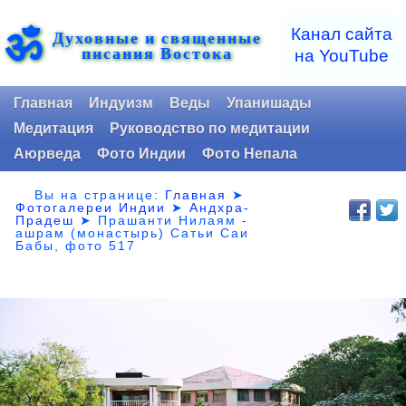
ॐ
Канал сайта
Духовные и священные
писания Востока
на YouTube
Главная
Индуизм
Веды
Упанишады
Медитация
Руководство по медитации
Аюрведа
Фото Индии
Фото Непала
Вы на странице:
Главная
➤
Фотогалереи Индии
➤
Андхра-
Прадеш
➤
Прашанти Нилаям -
ашрам (монастырь) Сатьи Саи
Бабы, фото 517