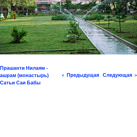
Прашанти Нилаям -
Предыдущая
Следующая
ашрам (монастырь)
<
>
Сатьи Саи Бабы