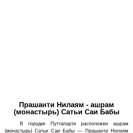
Прашанти Нилаям - ашрам
(монастырь) Сатьи Саи Бабы
В городке Путтапарти расположен ашрам
(монастырь) Сатьи Саи Бабы — Прашанти Нилаям