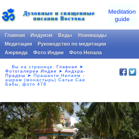
ॐ
Meditation
Духовные и священные
писания Востока
guide
Главная
Индуизм
Веды
Упанишады
Медитация
Руководство по медитации
Аюрведа
Фото Индии
Фото Непала
Вы на странице:
Главная
➤
Фотогалереи Индии
➤
Андхра-
Прадеш
➤
Прашанти Нилаям -
ашрам (монастырь) Сатьи Саи
Бабы, фото 478