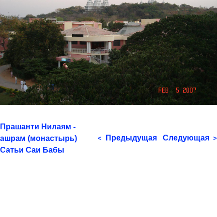
Прашанти Нилаям -
Предыдущая
Следующая
ашрам (монастырь)
<
>
Сатьи Саи Бабы