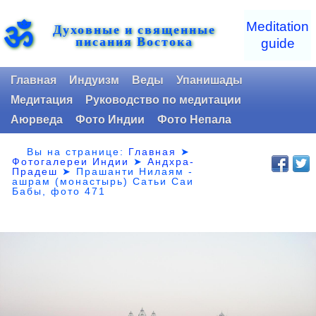
ॐ
Meditation
Духовные и священные
писания Востока
guide
Главная
Индуизм
Веды
Упанишады
Медитация
Руководство по медитации
Аюрведа
Фото Индии
Фото Непала
Вы на странице:
Главная
➤
Фотогалереи Индии
➤
Андхра-
Прадеш
➤
Прашанти Нилаям -
ашрам (монастырь) Сатьи Саи
Бабы, фото 471