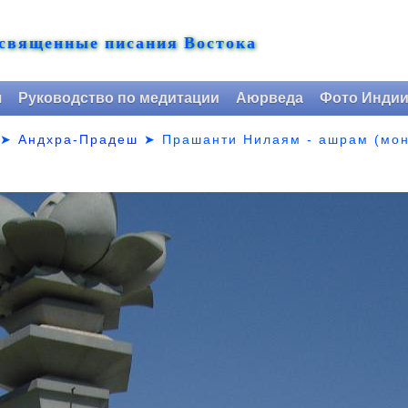
 священные писания Востока
я
Руководство по медитации
Аюрведа
Фото Инди
➤
Андхра-Прадеш
➤
Прашанти Нилаям - ашрам (мон