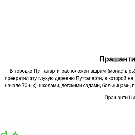
Прашанти
В городке Путтапарти расположен ашрам (монастырь)
превратил эту глухую деревню Путтапарти, в которой на м
начале 70-ых), школами, детскими садами, больницами, 
Прашанти Ни
⏎
⛪