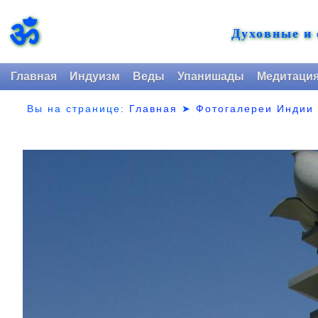
ॐ
Духовные и
Главная
Индуизм
Веды
Упанишады
Медитаци
Вы на странице:
Главная
➤
Фотогалереи Индии