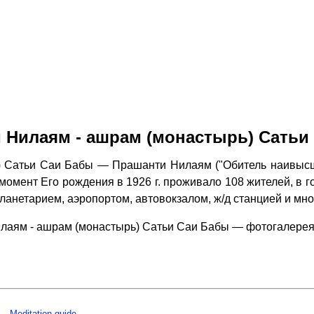
 Нилаям - ашрам (монастырь) Сатьи
 Сатьи Саи Бабы — Прашанти Нилаям ("Обитель наивысш
омент Его рождения в 1926 г. проживало 108 жителей, в гор
планетарием, аэропортом, автовокзалом, ж/д станцией и м
лаям - ашрам (монастырь) Сатьи Саи Бабы — фотогалерея
Meditation guide