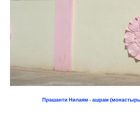
Прашанти Нилаям - ашрам (монастырь