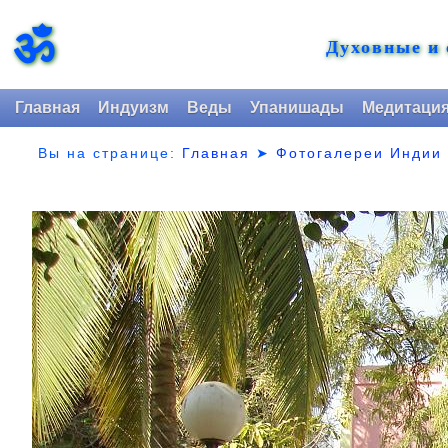
ॐ
Духовные и
Главная
Индуизм
Веды
Упанишады
Медитаци
Вы на странице:
Главная
➤
Фотогалереи Индии