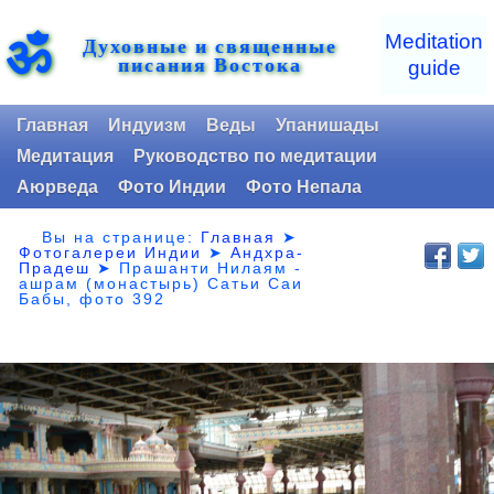
ॐ
Meditation
Духовные и священные
писания Востока
guide
Главная
Индуизм
Веды
Упанишады
Медитация
Руководство по медитации
Аюрведа
Фото Индии
Фото Непала
Вы на странице:
Главная
➤
Фотогалереи Индии
➤
Андхра-
Прадеш
➤
Прашанти Нилаям -
ашрам (монастырь) Сатьи Саи
Бабы, фото 392