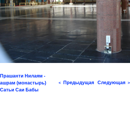
Прашанти Нилаям -
Предыдущая
Следующая
ашрам (монастырь)
<
>
Сатьи Саи Бабы