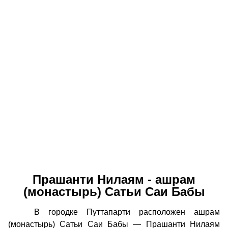
Прашанти Нилаям - ашрам
(монастырь) Сатьи Саи Бабы
В городке Путтапарти расположен ашрам
(монастырь) Сатьи Саи Бабы — Прашанти Нилаям