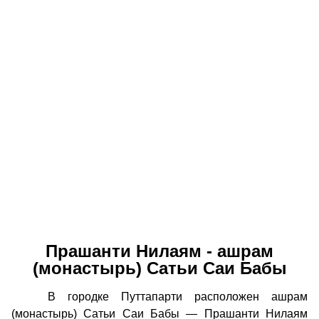
Прашанти Нилаям - ашрам
(монастырь) Сатьи Саи Бабы
В городке Путтапарти расположен ашрам
(монастырь) Сатьи Саи Бабы — Прашанти Нилаям