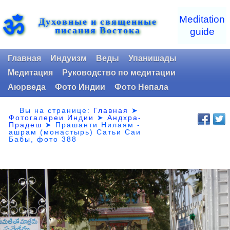
ॐ
Meditation
Духовные и священные
писания Востока
guide
Главная
Индуизм
Веды
Упанишады
Медитация
Руководство по медитации
Аюрведа
Фото Индии
Фото Непала
Вы на странице:
Главная
➤
Фотогалереи Индии
➤
Андхра-
Прадеш
➤
Прашанти Нилаям -
ашрам (монастырь) Сатьи Саи
Бабы, фото 388