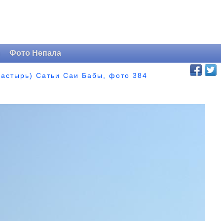
и
Фото Непала
астырь) Сатьи Саи Бабы, фото 384