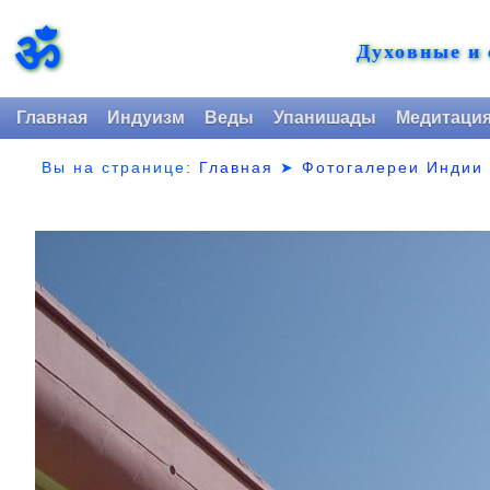
ॐ
Духовные и
Главная
Индуизм
Веды
Упанишады
Медитаци
Вы на странице:
Главная
➤
Фотогалереи Индии