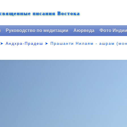
 священные писания Востока
я
Руководство по медитации
Аюрведа
Фото Инди
➤
Андхра-Прадеш
➤
Прашанти Нилаям - ашрам (мон