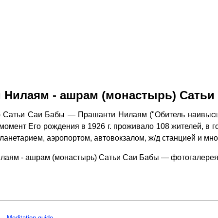
 Нилаям - ашрам (монастырь) Сатьи
 Сатьи Саи Бабы — Прашанти Нилаям ("Обитель наивысш
омент Его рождения в 1926 г. проживало 108 жителей, в гор
планетарием, аэропортом, автовокзалом, ж/д станцией и м
лаям - ашрам (монастырь) Сатьи Саи Бабы — фотогалерея
Meditation guide